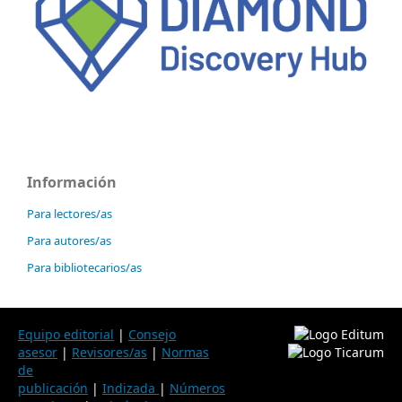
Información
Para lectores/as
Para autores/as
Para bibliotecarios/as
Equipo editorial
|
Consejo
asesor
|
Revisores/as
|
Normas
de
publicación
|
Indizada
|
Números