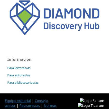
Información
Para lectores/as
Para autores/as
Para bibliotecarios/as
Equipo editorial
|
Consejo
asesor
|
Revisores/as
|
Normas