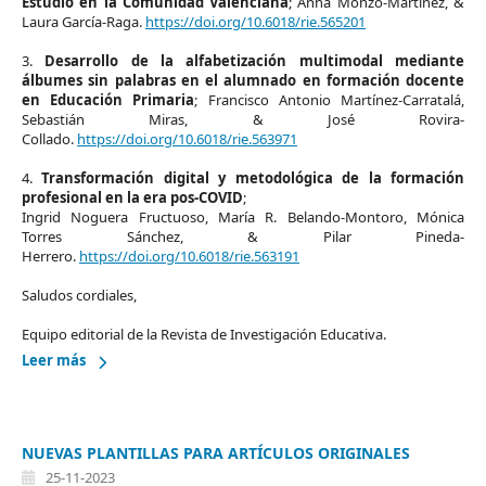
Estudio en la Comunidad Valenciana
; Anna Monzó-Martínez, &
Laura García-Raga.
https://doi.org/10.6018/rie.565201
3.
Desarrollo de la alfabetización multimodal mediante
álbumes sin palabras en el alumnado en formación docente
en Educación Primaria
; Francisco Antonio Martínez-Carratalá,
Sebastián Miras, & José Rovira-
Collado.
https://doi.org/10.6018/rie.563971
4.
Transformación digital y metodológica de la formación
profesional en la era pos-COVID
;
Ingrid Noguera Fructuoso, María R. Belando-Montoro, Mónica
Torres Sánchez, & Pilar Pineda-
Herrero.
https://doi.org/10.6018/rie.563191
Saludos cordiales,
Equipo editorial de la Revista de Investigación Educativa.
Leer más
NUEVAS PLANTILLAS PARA ARTÍCULOS ORIGINALES
25-11-2023