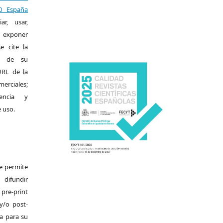
.0 España
r, usar,
exponer
e cite la
al de su
 URL de la
merciales;
encia y
e uso.
Se permite
ifundir
pre-print
y/o post-
da para su