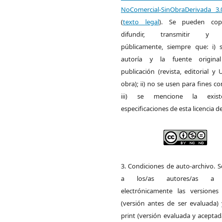
NoComercial-SinObraDerivada 3
(
texto legal
). Se pueden copia
difundir, transmitir y 
públicamente, siempre que: i) s
autoría y la fuente origin
publicación (revista, editorial y
obra); ii) no se usen para fines co
iii) se mencione la exist
especificaciones de esta licencia d
3. Condiciones de auto-archivo. 
a los/as autores/as a d
electrónicamente las versiones 
(versión antes de ser evaluada) 
print (versión evaluada y acepta