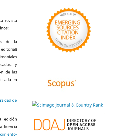
a revista
inos:
es de la
itorial)
moniales
icadas, y
ión de las
ndicada en
ersidad de
a edición
a licencia
miento-