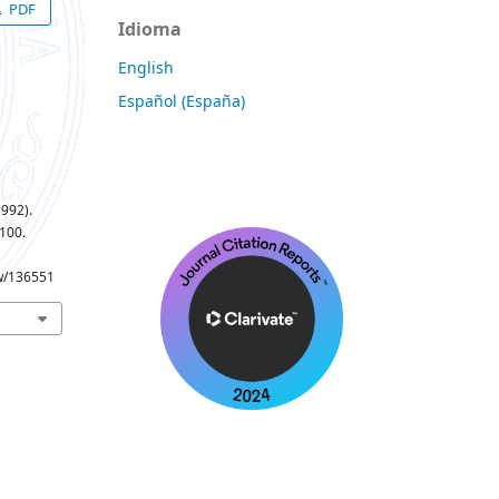
PDF
Idioma
English
Español (España)
1992).
–100.
ew/136551