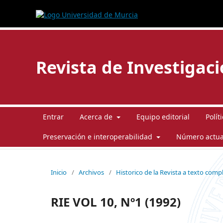
Revista de Investigac
Entrar
Acerca de
Equipo editorial
Polít
Preservación e interoperabilidad
Número actua
Inicio
/
Archivos
/
Historico de la Revista a texto comp
RIE VOL 10, Nº1 (1992)