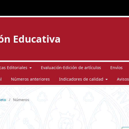
ión Educativa
icas Editoriales
Evaluación-Edición de artículos
Envíos
l
Números anteriores
Indicadores de calidad
Avisos
leto
/
Números