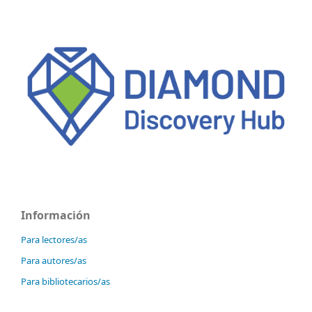
Información
Para lectores/as
Para autores/as
Para bibliotecarios/as