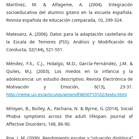
Martínez, M. & Alfageme, A. (2004). Integración
socioeducativa del alumno gitano en la escuela española.
Revista española de educación comparada, 10, 299-324.
Matesanz, A. (2006). Datos para la adaptación castellana de
la Escala de Temores (FSS). Análisis y Modificación de
Conducta, 32(144), 521-551.
Méndez, F.X., C.J., Hidalgo, M.D., García-Fernández, J.M. &
Quiles, M.J. (2003). Los miedos en la infancia y la
adolescencia: un estudio descriptivo. Revista Electrónica de
Motivación y Emoción, 6(13), 23-31.
http://reme.uji.es/articulos/amxndf4650710102/texto.html
Miloyan, B., Bulley, A., Pachana, N. & Byrne, G. (2014). Social
Phobia symptoms across the adult lifespan. Journal of
Affective Disorders, 168, 86-90.
Roa, J. M. (2006). Rendimiento escolar y “situación diglósica”