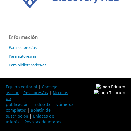
Información
Para lectores/as
Para autores/as
Para bibliotecarios/as
Equipo editorial
|
Consejo
asesor
|
Revisores/as
|
Normas
de
publicación
|
Indizada
|
Números
completos
|
Boletín de
suscripción
|
Enlaces de
interés
|
Revistas de interés