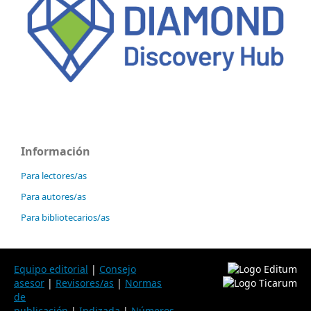
Información
Para lectores/as
Para autores/as
Para bibliotecarios/as
Equipo editorial
|
Consejo
asesor
|
Revisores/as
|
Normas
de
publicación
|
Indizada
|
Números