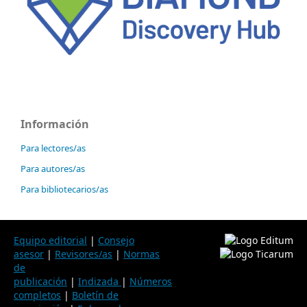
Información
Para lectores/as
Para autores/as
Para bibliotecarios/as
Equipo editorial
|
Consejo
asesor
|
Revisores/as
|
Normas
de
publicación
|
Indizada
|
Números
completos
|
Boletín de