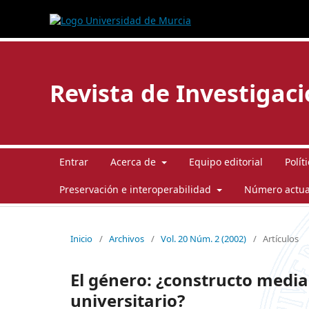
Revista de Investigac
Entrar
Acerca de
Equipo editorial
Polít
Preservación e interoperabilidad
Número actua
Inicio
/
Archivos
/
Vol. 20 Núm. 2 (2002)
/
Artículos
El género: ¿constructo media
universitario?