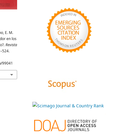
o, E. M.
dor en los
io?.
Revista
1–524.
ew/99041