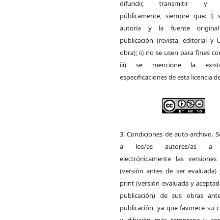
difundir, transmitir y 
públicamente, siempre que: i) s
autoría y la fuente origin
publicación (revista, editorial y
obra); ii) no se usen para fines co
iii) se mencione la exist
especificaciones de esta licencia d
3. Condiciones de auto-archivo. 
a los/as autores/as a d
electrónicamente las versiones 
(versión antes de ser evaluada) 
print (versión evaluada y acepta
publicación) de sus obras ant
publicación, ya que favorece su c
y difusión más temprana y con