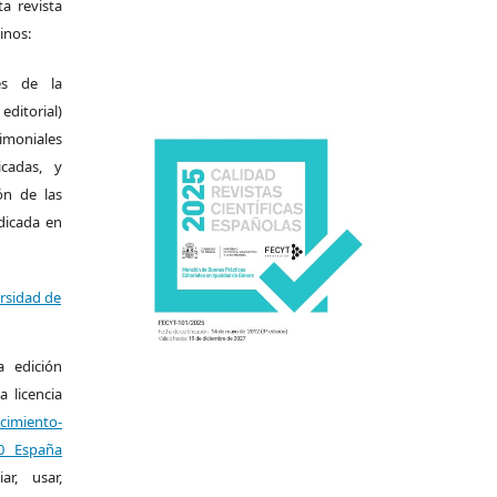
a revista
inos:
es de la
itorial)
moniales
icadas, y
ión de las
ndicada en
ersidad de
a edición
a licencia
miento-
.0 España
r, usar,