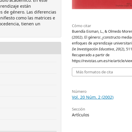
tudio académico. En este
rendizaje están
s de género. Las diferencias
ifiesto como las matrices e
rocedencia, tienen un
Cómo citar
Buendía Eisman, L., & Olmedo Moren
(2002). El género: ¿constructo media
enfoques de aprendizaje universitar
De Investigación Educativa
,
20
(2), 51
Recuperado a partir de
https://revistas.um.es/rie/article/vi
Más formatos de cita
Número
Vol. 20 Núm. 2 (2002)
Sección
Artículos