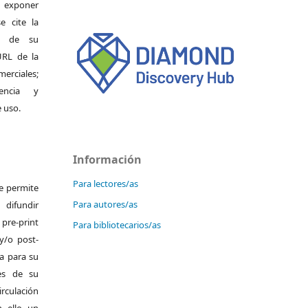
exponer
e cite la
al de su
 URL de la
merciales;
encia y
e uso.
Información
Para lectores/as
Se permite
Para autores/as
ifundir
pre-print
Para bibliotecarios/as
y/o post-
da para su
es de su
irculación
 ello un