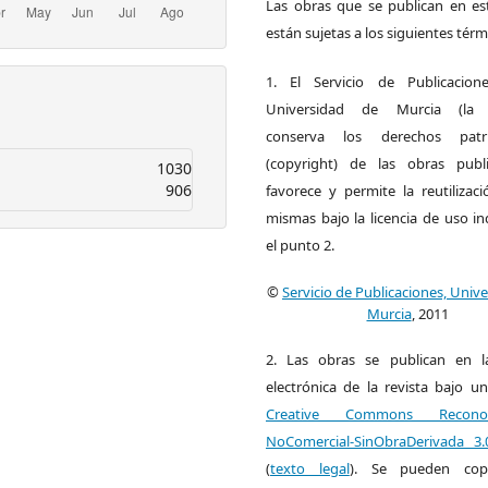
Las obras que se publican en est
están sujetas a los siguientes térm
1. El Servicio de Publicacion
Universidad de Murcia (la ed
conserva los derechos patri
(copyright) de las obras publ
1030
906
favorece y permite la reutilizac
mismas bajo la licencia de uso i
el punto 2.
©
Servicio de Publicaciones, Univ
Murcia
, 2011
2. Las obras se publican en l
electrónica de la revista bajo un
Creative Commons Reconoci
NoComercial-SinObraDerivada 3
(
texto legal
). Se pueden copia