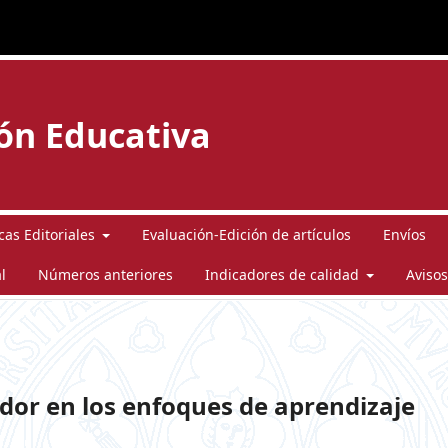
ión Educativa
icas Editoriales
Evaluación-Edición de artículos
Envíos
l
Números anteriores
Indicadores de calidad
Avisos
dor en los enfoques de aprendizaje