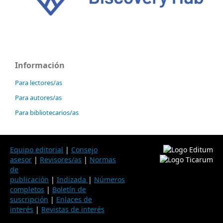
Información
Para lectores/as
Para autores/as
Para bibliotecarios/as
Equipo editorial
|
Consejo
asesor
|
Revisores/as
|
Normas
de
publicación
|
Indizada
|
Números
completos
|
Boletín de
suscripción
|
Enlaces de
interés
|
Revistas de interés