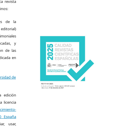
a revista
inos:
es de la
itorial)
moniales
icadas, y
ión de las
ndicada en
ersidad de
a edición
a licencia
miento-
.0 España
r, usar,