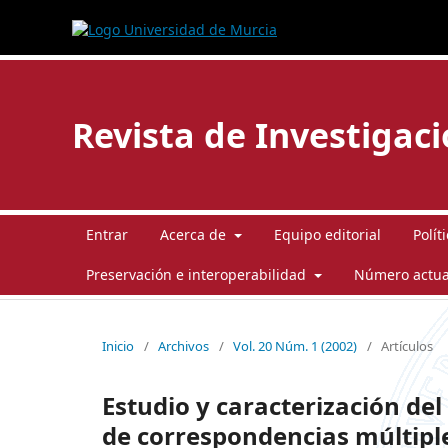
Revista de Investigac
Entrar
Acerca de
Equipo editorial
Polít
Preservación e interoperabilidad
Número actua
Inicio
/
Archivos
/
Vol. 20 Núm. 1 (2002)
/
Artículos
Estudio y caracterización del 
de correspondencias múltipl