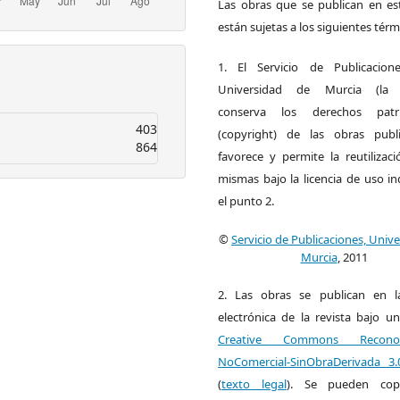
Las obras que se publican en est
están sujetas a los siguientes térm
1. El Servicio de Publicacion
Universidad de Murcia (la ed
conserva los derechos patri
403
(copyright) de las obras publ
864
favorece y permite la reutilizac
mismas bajo la licencia de uso i
el punto 2.
©
Servicio de Publicaciones, Univ
Murcia
, 2011
2. Las obras se publican en l
electrónica de la revista bajo un
Creative Commons Reconoci
NoComercial-SinObraDerivada 3
(
texto legal
). Se pueden copia