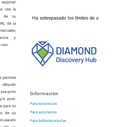
exponer
e cite la
al de su
 URL de la
merciales;
encia y
e uso.
Se permite
ifundir
pre-print
Información
y/o post-
Para lectores/as
da para su
Para autores/as
es de su
irculación
Para bibliotecarios/as
 ello un