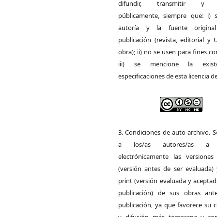
difundir, transmitir y 
públicamente, siempre que: i) s
autoría y la fuente origin
publicación (revista, editorial y
obra); ii) no se usen para fines co
iii) se mencione la exist
especificaciones de esta licencia d
3. Condiciones de auto-archivo. 
a los/as autores/as a d
electrónicamente las versiones 
(versión antes de ser evaluada) 
print (versión evaluada y acepta
publicación) de sus obras ant
publicación, ya que favorece su c
y difusión más temprana y con