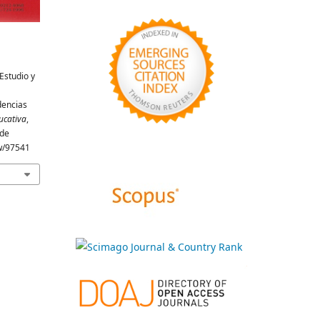
Estudio y
dencias
ucativa
,
 de
ew/97541