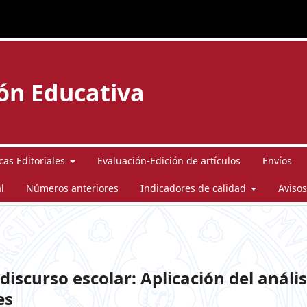
ión Educativa
icas Editoriales
Evaluación-Edición de artículos
Envíos
l
Números anteriores
Indicadores de calidad
Avisos
discurso escolar: Aplicación del anális
es