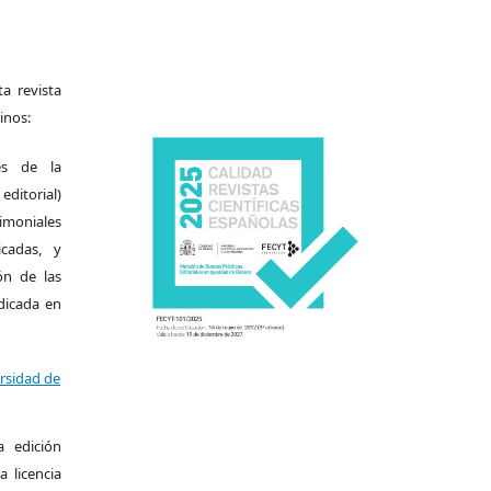
a revista
inos:
es de la
itorial)
moniales
icadas, y
ión de las
ndicada en
ersidad de
a edición
a licencia