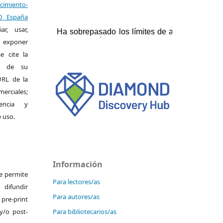
miento-
.0 España
r, usar,
exponer
e cite la
al de su
 URL de la
merciales;
encia y
e uso.
Información
Se permite
Para lectores/as
ifundir
Para autores/as
pre-print
y/o post-
Para bibliotecarios/as