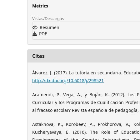
Metrics
Vistas/Descargas
Resumen
PDF
Citas
Álvarez, J. (2017). La tutoría en secundaria. Educati
http://dx.doi.org/10.6018/j/298521
Aramendi, P., Vega, A., y Buján, K. (2012). Los 
Curricular y los Programas de Cualificación Profesio
al fracaso escolar? Revista española de pedagogía, 
Astakhova, K., Korobeev, A., Prokhorova, V., Ko
Kucheryavaya, E. (2016). The Role of Educati
Development of the Country. International 