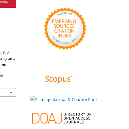
, P., &
l programa
r en
58.