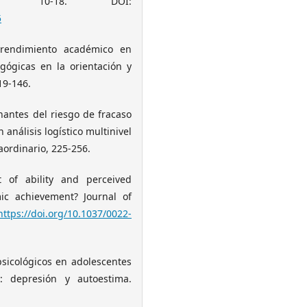
, 10-18. DOI:
5
y rendimiento académico en
gógicas en la orientación y
19-146.
inantes del riesgo de fracaso
análisis logístico multinivel
aordinario, 225-256.
pt of ability and perceived
mic achievement? Journal of
https://doi.org/10.1037/0022-
es psicológicos en adolescentes
: depresión y autoestima.