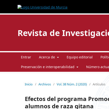
Revista de Investigac
Entrar
Acerca de
Equipo editorial
Polít
Preservación e interoperabilidad
Número actua
Inicio
/
Archivos
/
Vol. 38 Núm. 2 (2020)
/
Artículos
Efectos del programa Promoci
alumnos de raza gitana