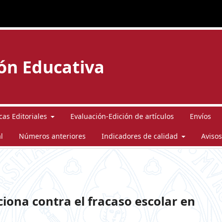
ión Educativa
icas Editoriales
Evaluación-Edición de artículos
Envíos
l
Números anteriores
Indicadores de calidad
Avisos
ona contra el fracaso escolar en