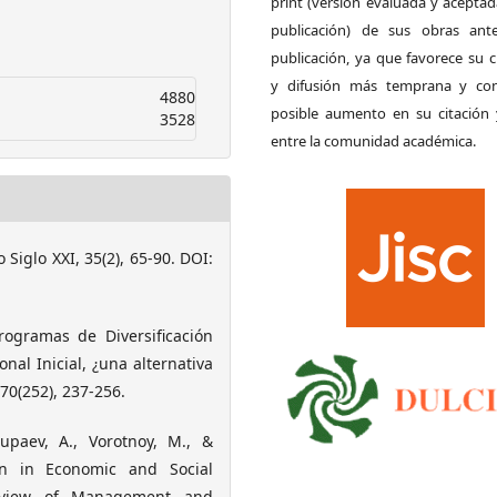
print (versión evaluada y acepta
publicación) de sus obras ant
publicación, ya que favorece su c
y difusión más temprana y con
4880
posible aumento en su citación 
3528
entre la comunidad académica.
o Siglo XXI, 35(2), 65-90. DOI:
Programas de Diversificación
nal Inicial, ¿una alternativa
70(252), 237-256.
lupaev, A., Vorotnoy, M., &
on in Economic and Social
Review of Management and