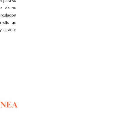
da para su
es de su
irculación
 ello un
y alcance