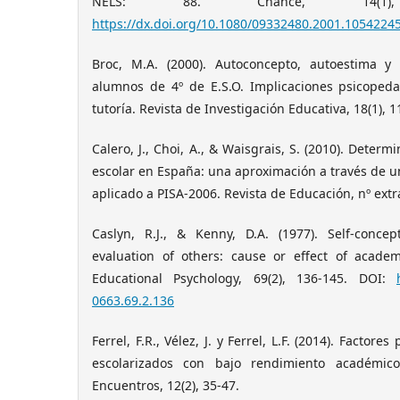
NELS: 88. Chance, 14(1)
https://dx.doi.org/10.1080/09332480.2001.1054224
Broc, M.A. (2000). Autoconcepto, autoestima 
alumnos de 4º de E.S.O. Implicaciones psicopeda
tutoría. Revista de Investigación Educativa, 18(1), 1
Calero, J., Choi, A., & Waisgrais, S. (2010). Determ
escolar en España: una aproximación a través de un 
aplicado a PISA-2006. Revista de Educación, nº extr
Caslyn, R.J., & Kenny, D.A. (1977). Self-conce
evaluation of others: cause or effect of acade
Educational Psychology, 69(2), 136-145. DOI:
0663.69.2.136
Ferrel, F.R., Vélez, J. y Ferrel, L.F. (2014). Factor
escolarizados con bajo rendimiento académico
Encuentros, 12(2), 35-47.