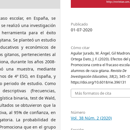
caso escolar, en España, se
Publicado
 se realizó una investigación
01-07-2020
herramienta para el éxito
gitana. Se planteó un estudio
 educativos y económicos de
Cómo citar
Aguilar Jurado, M. Ángel, Gil Madrona
s gitanos, pertenecientes al
Ortega Dato, J. F. (2020). Efectos de
iona, durante los años 2008-
Promociona contra el fracaso escola
omó una muestra, mediante
alumnos de raza gitana.
Revista De
nos de 4º ESO, en España, y
Investigación Educativa
,
38
(2), 345–3
https://doi.org/10.6018/rie.396131
mo periodo de estudio. Como
descriptivas (frecuencias,
Más formatos de cita
ogística binaria, test de Wald,
ultados se obtuvieron que la
tiva, al 95% de confianza, en
Número
Vol. 38 Núm. 2 (2020)
gatoria. La probabilidad de
n Promociona que en el grupo
Sección