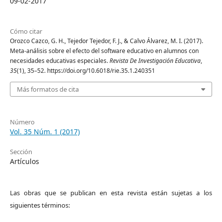
09-02-2017
Cómo citar
Orozco Cazco, G. H., Tejedor Tejedor, F. J., & Calvo Álvarez, M. I. (2017).
Meta-análisis sobre el efecto del software educativo en alumnos con
necesidades educativas especiales.
Revista De Investigación Educativa
,
35
(1), 35–52. https://doi.org/10.6018/rie.35.1.240351
Más formatos de cita
Número
Vol. 35 Núm. 1 (2017)
Sección
Artículos
Las obras que se publican en esta revista están sujetas a los
siguientes términos: