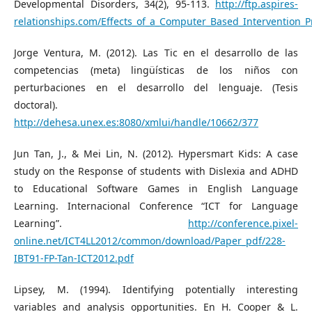
Developmental Disorders, 34(2), 95-113.
http://ftp.aspires-
relationships.com/Effects_of_a_Computer_Based_Intervention_
Jorge Ventura, M. (2012). Las Tic en el desarrollo de las
competencias (meta) lingüísticas de los niños con
perturbaciones en el desarrollo del lenguaje. (Tesis
doctoral).
http://dehesa.unex.es:8080/xmlui/handle/10662/377
Jun Tan, J., & Mei Lin, N. (2012). Hypersmart Kids: A case
study on the Response of students with Dislexia and ADHD
to Educational Software Games in English Language
Learning. Internacional Conference “ICT for Language
Learning”.
http://conference.pixel-
online.net/ICT4LL2012/common/download/Paper_pdf/228-
IBT91-FP-Tan-ICT2012.pdf
Lipsey, M. (1994). Identifying potentially interesting
variables and analysis opportunities. En H. Cooper & L.