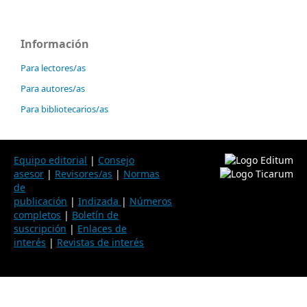
Información
Para lectores/as
Para autores/as
Para bibliotecarios/as
Equipo editorial
|
Consejo
asesor
|
Revisores/as
|
Normas
de
publicación
|
Indizada
|
Números
completos
|
Boletín de
suscripción
|
Enlaces de
interés
|
Revistas de interés