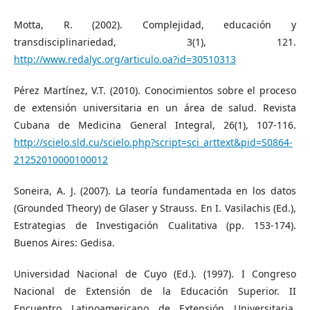
Motta, R. (2002). Complejidad, educación y
transdisciplinariedad, 3(1), 121.
http://www.redalyc.org/articulo.oa?id=30510313
Pérez Martínez, V.T. (2010). Conocimientos sobre el proceso
de extensión universitaria en un área de salud. Revista
Cubana de Medicina General Integral, 26(1), 107-116.
http://scielo.sld.cu/scielo.php?script=sci_arttext&pid=S0864-
21252010000100012
Soneira, A. J. (2007). La teoría fundamentada en los datos
(Grounded Theory) de Glaser y Strauss. En I. Vasilachis (Ed.),
Estrategias de Investigación Cualitativa (pp. 153-174).
Buenos Aires: Gedisa.
Universidad Nacional de Cuyo (Ed.). (1997). I Congreso
Nacional de Extensión de la Educación Superior. II
Encuentro Latinoamericano de Extensión Universitaria.