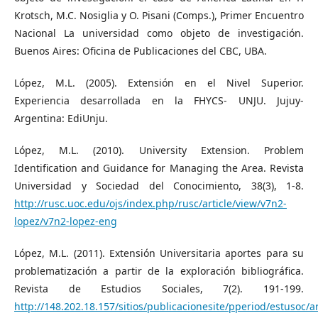
Krotsch, M.C. Nosiglia y O. Pisani (Comps.), Primer Encuentro
Nacional La universidad como objeto de investigación.
Buenos Aires: Oficina de Publicaciones del CBC, UBA.
López, M.L. (2005). Extensión en el Nivel Superior.
Experiencia desarrollada en la FHYCS- UNJU. Jujuy-
Argentina: EdiUnju.
López, M.L. (2010). University Extension. Problem
Identification and Guidance for Managing the Area. Revista
Universidad y Sociedad del Conocimiento, 38(3), 1-8.
http://rusc.uoc.edu/ojs/index.php/rusc/article/view/v7n2-
lopez/v7n2-lopez-eng
López, M.L. (2011). Extensión Universitaria aportes para su
problematización a partir de la exploración bibliográfica.
Revista de Estudios Sociales, 7(2). 191-199.
http://148.202.18.157/sitios/publicacionesite/pperiod/estusoc/a