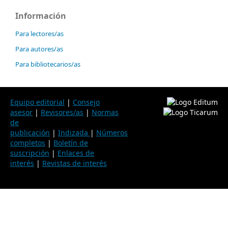
Información
Para lectores/as
Para autores/as
Para bibliotecarios/as
Equipo editorial
|
Consejo
asesor
|
Revisores/as
|
Normas
de
publicación
|
Indizada
|
Números
completos
|
Boletín de
suscripción
|
Enlaces de
interés
|
Revistas de interés