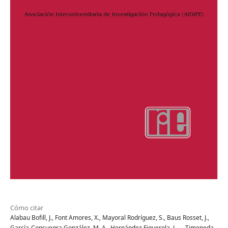
Cómo citar
Alabau Bofill, J., Font Amores, X., Mayoral Rodríguez, S., Baus Rosset, J.,
García-Consuegra González, M. A., Hernández Figuerola, J., … Timoneda