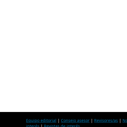
Equipo editorial
|
Consejo asesor
|
Revisores/as
|
No
interés
|
Revistas de interés