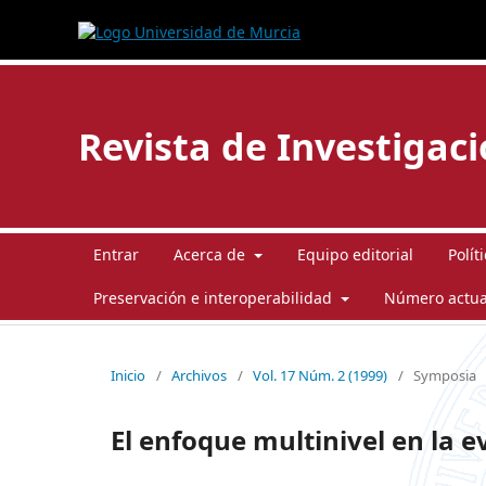
Revista de Investigac
Entrar
Acerca de
Equipo editorial
Polít
Preservación e interoperabilidad
Número actua
Inicio
/
Archivos
/
Vol. 17 Núm. 2 (1999)
/
Symposia
El enfoque multinivel en la 