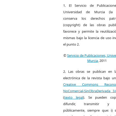
1. El Servicio de Publicacion
Universidad de Murcia (la ed
conserva los derechos patri
(copyright) de las obras publ
favorece y permite la reutilizac
mismas bajo la licencia de uso i
el punto 2.
©
Servicio de Publicaciones, Univ
Murcia
, 2011
2. Las obras se publican en l
electrónica de la revista bajo un
Creative Commons Reconoci
NoComercial-SinObraDerivada 3
(
texto legal
). Se pueden copia
difundir, transmitir y 
públicamente, siempre que: i) s