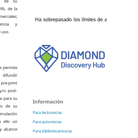
al de su
 URL de la
merciales;
encia y
e uso.
Se permite
ifundir
pre-print
y/o post-
da para su
Información
es de su
Para lectores/as
irculación
 ello un
Para autores/as
y alcance
Para bibliotecarios/as