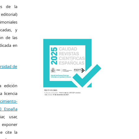
es de la
itorial)
moniales
icadas, y
ión de las
ndicada en
ersidad de
a edición
a licencia
miento-
.0 España
r, usar,
exponer
e cite la