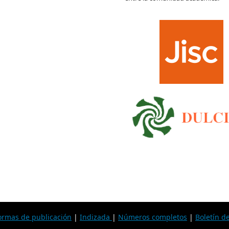
rmas de publicación
|
Indizada
|
Números completos
|
Boletín d