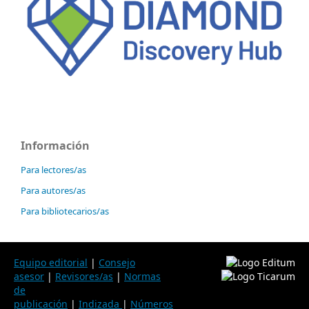
Información
Para lectores/as
Para autores/as
Para bibliotecarios/as
Equipo editorial
|
Consejo
asesor
|
Revisores/as
|
Normas
de
publicación
|
Indizada
|
Números