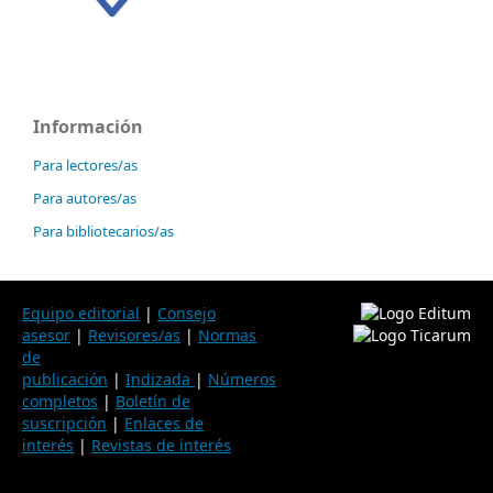
Información
Para lectores/as
Para autores/as
Para bibliotecarios/as
Equipo editorial
|
Consejo
asesor
|
Revisores/as
|
Normas
de
publicación
|
Indizada
|
Números
completos
|
Boletín de
suscripción
|
Enlaces de
interés
|
Revistas de interés