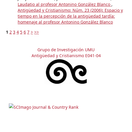
Laudatio al profesor Antonino González Blanco
,
Antigüedad y Cristianismo: Núm. 23 (2006): Espacio y
tiempo en la percepción de la antigüedad tardía:
homenaje al profesor Antonino González Blanco
1
2
3
4
5
6
7
>
>>
Grupo de Investigación UMU
Antigüedad y Cristianismo E041-04