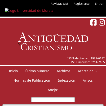
Revistas UM
Registrarse
Entrar
ISSN electrónico:
1989-6182
ISSN impreso:
0214-7165
Inicio
Último número
Archivos
Acerca de
Normas de Publicacion
Indexación
Avisos
Anejos