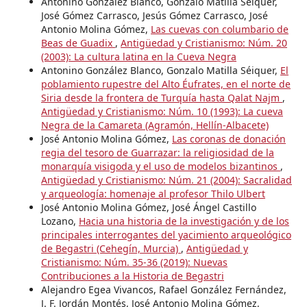
Antonino González Blanco, Gonzalo Matilla Séiquer,
José Gómez Carrasco, Jesús Gómez Carrasco, José
Antonio Molina Gómez,
Las cuevas con columbario de
Beas de Guadix
,
Antigüedad y Cristianismo: Núm. 20
(2003): La cultura latina en la Cueva Negra
Antonino González Blanco, Gonzalo Matilla Séiquer,
El
poblamiento rupestre del Alto Éufrates, en el norte de
Siria desde la frontera de Turquía hasta Qalat Najm
,
Antigüedad y Cristianismo: Núm. 10 (1993): La cueva
Negra de la Camareta (Agramón, Hellín-Albacete)
José Antonio Molina Gómez,
Las coronas de donación
regia del tesoro de Guarrazar: la religiosidad de la
monarquía visigoda y el uso de modelos bizantinos
,
Antigüedad y Cristianismo: Núm. 21 (2004): Sacralidad
y arqueología: homenaje al profesor Thilo Ulbert
José Antonio Molina Gómez, José Ángel Castillo
Lozano,
Hacia una historia de la investigación y de los
principales interrogantes del yacimiento arqueológico
de Begastri (Cehegín, Murcia)
,
Antigüedad y
Cristianismo: Núm. 35-36 (2019): Nuevas
Contribuciones a la Historia de Begastri
Alejandro Egea Vivancos, Rafael González Fernández,
J. F. Jordán Montés, José Antonio Molina Gómez,