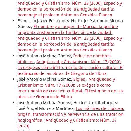
Antigüedad y Cristianismo: Núm. 23 (2006): Espacio y
tiempo en la percepción de la antigüedad tardía:
homenaje al profesor Antonino González Blanco
Francisco Javier Fernández Nieto, José Antonio Molina
Gómez,
El nombre y el origen de Murcia: la posible
impronta cristiana en la fundación de la ciudad
,
Antigüedad y Cristianismo: Núm. 23 (2006): Espacio y
tiempo en la percepción de la antigüedad tardía:
homenaje al profesor Antonino González Blanco
José Antonio Molina Gómez,
Índice de nombres
bíblicos
,
Antigüedad y Cristianismo: Núm. 17 (2000):
La exégesis como instrumento de creación cultural. El
testimonio de las obras de Gregorio de Elbira
José Antonio Molina Gómez,
Siglas
,
Antigüedad y
Cristianismo: Núm. 17 (2000): La exégesis como
instrumento de creación cultural. El testimonio de las
obras de Gregorio de Elbira
José Antonio Molina Gómez, Héctor Uroz Rodríguez,
José Ángel Munera Martínez,
Los mártires de Libisosa:
origen, transformación y pervivencia de una tradición
hagiográfica
,
Antigüedad y Cristianismo: Núm. 37
(2020)