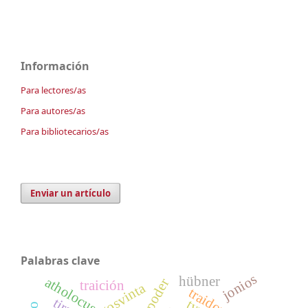
Información
Para lectores/as
Para autores/as
Para bibliotecarios/as
Enviar un artículo
Palabras clave
jonios
hübner
atholocus
traición
gosvinta
traidor