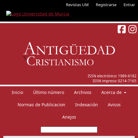
Revistas UM
Registrarse
Entrar
ISSN electrónico:
1989-6182
ISSN impreso:
0214-7165
Inicio
Último número
Archivos
Acerca de
Normas de Publicacion
Indexación
Avisos
Anejos