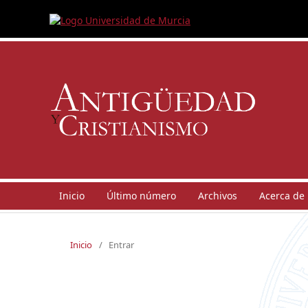
Inicio
Último número
Archivos
Acerca de
Inicio
/
Entrar