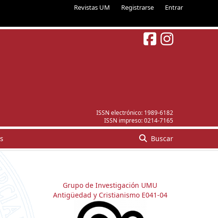
Revistas UM
Registrarse
Entrar
ISSN electrónico:
1989-6182
ISSN impreso:
0214-7165
s
Buscar
Grupo de Investigación UMU
Antigüedad y Cristianismo E041-04