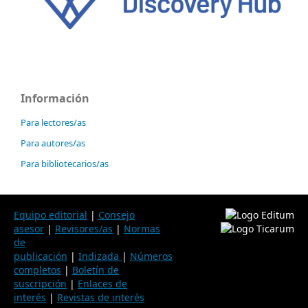
Información
Para lectores/as
Para autores/as
Para bibliotecarios/as
Equipo editorial
|
Consejo
asesor
|
Revisores/as
|
Normas
de
publicación
|
Indizada
|
Números
completos
|
Boletín de
suscripción
|
Enlaces de
interés
|
Revistas de interés