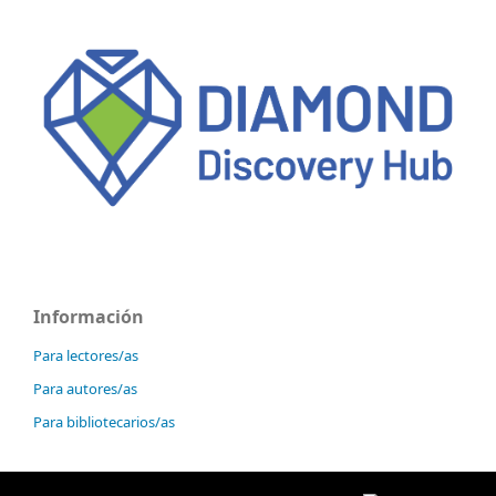
Información
Para lectores/as
Para autores/as
Para bibliotecarios/as