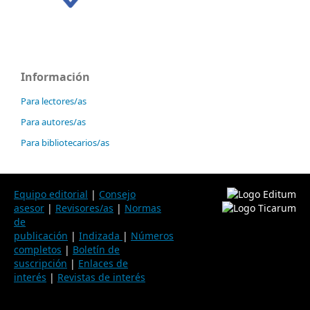
Información
Para lectores/as
Para autores/as
Para bibliotecarios/as
Equipo editorial
|
Consejo
asesor
|
Revisores/as
|
Normas
de
publicación
|
Indizada
|
Números
completos
|
Boletín de
suscripción
|
Enlaces de
interés
|
Revistas de interés