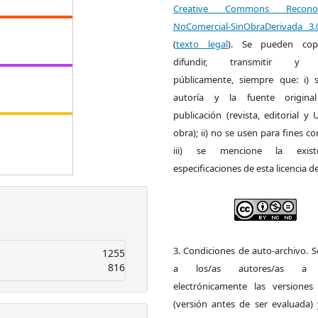
Creative Commons Reconoci
NoComercial-SinObraDerivada 3
(
texto legal
). Se pueden copia
difundir, transmitir y 
públicamente, siempre que: i) s
autoría y la fuente origin
publicación (revista, editorial y
obra); ii) no se usen para fines co
iii) se mencione la exist
especificaciones de esta licencia d
3. Condiciones de auto-archivo. 
1255
816
a los/as autores/as a d
electrónicamente las versiones 
(versión antes de ser evaluada) 