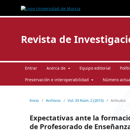
Revista de Investigac
Entrar
Acerca de
Equipo editorial
Polít
Preservación e interoperabilidad
Número actua
Inicio
/
Archivos
/
Vol. 33 Núm. 2 (2015)
/
Artículos
Expectativas ante la formaci
de Profesorado de Enseñanz