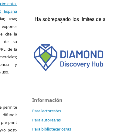
miento-
.0 España
r, usar,
exponer
e cite la
al de su
 URL de la
merciales;
encia y
e uso.
Información
Se permite
Para lectores/as
ifundir
Para autores/as
pre-print
Para bibliotecarios/as
y/o post-