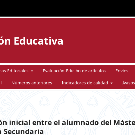
ión Educativa
icas Editoriales
Evaluación-Edición de artículos
Envíos
l
Números anteriores
Indicadores de calidad
Avisos
ón inicial entre el alumnado del Mást
a Secundaria