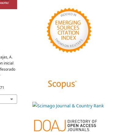
ajas, A.
n inicial
ofesorado
e
471