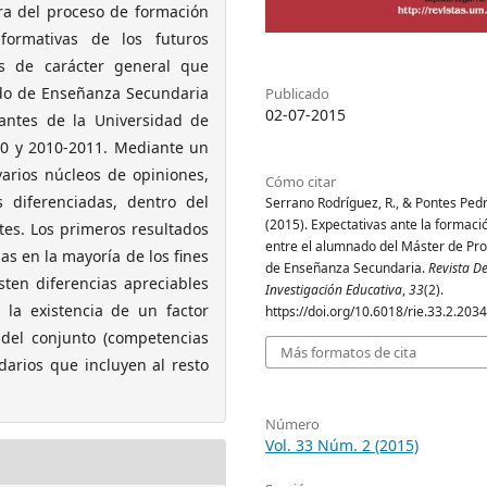
ra del proceso de formación
 formativas de los futuros
es de carácter general que
ado de Enseñanza Secundaria
Publicado
02-07-2015
iantes de la Universidad de
10 y 2010-2011. Mediante un
varios núcleos de opiniones,
Cómo citar
 diferenciadas, dentro del
Serrano Rodríguez, R., & Pontes Pedr
(2015). Expectativas ante la formació
tes. Los primeros resultados
entre el alumnado del Máster de Pr
as en la mayoría de los fines
de Enseñanza Secundaria.
Revista D
ten diferencias apreciables
Investigación Educativa
,
33
(2).
 la existencia de un factor
https://doi.org/10.6018/rie.33.2.203
 del conjunto (competencias
Más formatos de cita
darios que incluyen al resto
Número
Vol. 33 Núm. 2 (2015)