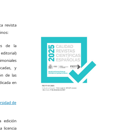
a revista
inos:
es de la
itorial)
moniales
icadas, y
ión de las
ndicada en
ersidad de
a edición
a licencia