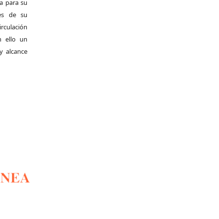
da para su
es de su
irculación
 ello un
y alcance