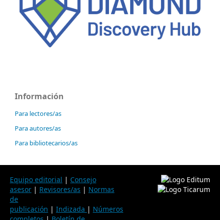
Información
Para lectores/as
Para autores/as
Para bibliotecarios/as
Equipo editorial
|
Consejo
asesor
|
Revisores/as
|
Normas
de
publicación
|
Indizada
|
Números
completos
|
Boletín de