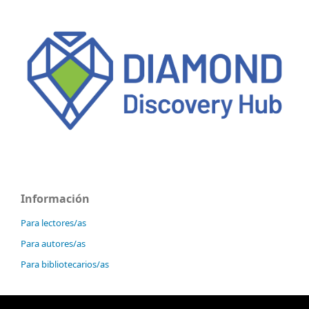
Información
Para lectores/as
Para autores/as
Para bibliotecarios/as