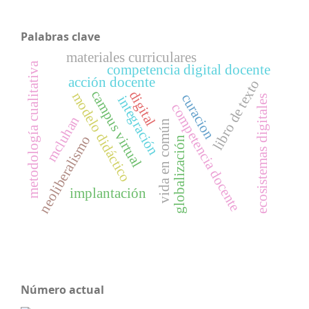
Palabras clave
materiales curriculares
metodología cualitativa
competencia digital docente
acción docente
libro de texto
campus virtual
digital
modelo didáctico
curacion
integración
ecosistemas digitales
competencia docente
mcluhan
vida en común
neoliberalismo
globalización
implantación
Número actual