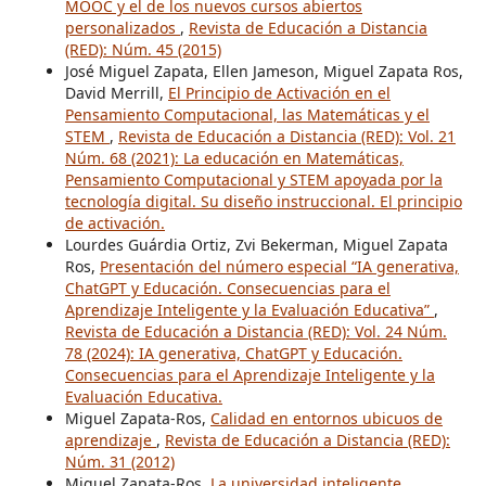
MOOC y el de los nuevos cursos abiertos
personalizados
,
Revista de Educación a Distancia
(RED): Núm. 45 (2015)
José Miguel Zapata, Ellen Jameson, Miguel Zapata Ros,
David Merrill,
El Principio de Activación en el
Pensamiento Computacional, las Matemáticas y el
STEM
,
Revista de Educación a Distancia (RED): Vol. 21
Núm. 68 (2021): La educación en Matemáticas,
Pensamiento Computacional y STEM apoyada por la
tecnología digital. Su diseño instruccional. El principio
de activación.
Lourdes Guárdia Ortiz, Zvi Bekerman, Miguel Zapata
Ros,
Presentación del número especial “IA generativa,
ChatGPT y Educación. Consecuencias para el
Aprendizaje Inteligente y la Evaluación Educativa”
,
Revista de Educación a Distancia (RED): Vol. 24 Núm.
78 (2024): IA generativa, ChatGPT y Educación.
Consecuencias para el Aprendizaje Inteligente y la
Evaluación Educativa.
Miguel Zapata-Ros,
Calidad en entornos ubicuos de
aprendizaje
,
Revista de Educación a Distancia (RED):
Núm. 31 (2012)
Miguel Zapata-Ros,
La universidad inteligente
,