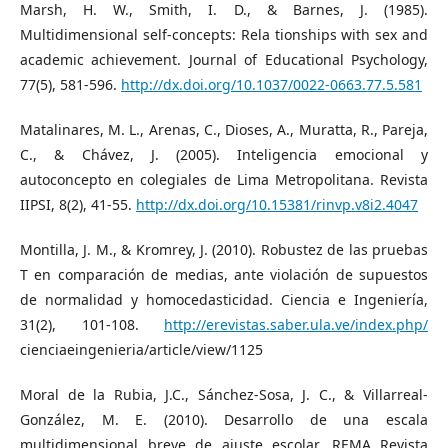
Marsh, H. W., Smith, I. D., & Barnes, J. (1985).
Multidimensional self-concepts: Rela tionships with sex and
academic achievement. Journal of Educational Psychology,
77(5), 581-596.
http://dx.doi.org/10.1037/0022-0663.77.5.581
Matalinares, M. L., Arenas, C., Dioses, A., Muratta, R., Pareja,
C., & Chávez, J. (2005). Inteligencia emocional y
autoconcepto en colegiales de Lima Metropolitana. Revista
IIPSI, 8(2), 41-55.
http://dx.doi.org/10.15381/rinvp.v8i2.4047
Montilla, J. M., & Kromrey, J. (2010). Robustez de las pruebas
T en comparación de medias, ante violación de supuestos
de normalidad y homocedasticidad. Ciencia e Ingeniería,
31(2), 101-108.
http://erevistas.saber.ula.ve/index.php/
cienciaeingenieria/article/view/1125
Moral de la Rubia, J.C., Sánchez-Sosa, J. C., & Villarreal-
González, M. E. (2010). Desarrollo de una escala
multidimensional breve de ajuste escolar. REMA Revista