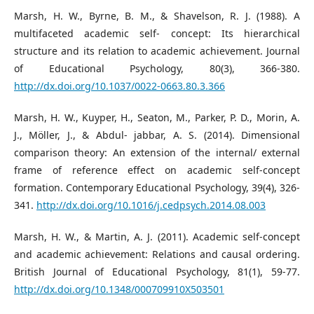
Marsh, H. W., Byrne, B. M., & Shavelson, R. J. (1988). A
multifaceted academic self- concept: Its hierarchical
structure and its relation to academic achievement. Journal
of Educational Psychology, 80(3), 366-380.
http://dx.doi.org/10.1037/0022-0663.80.3.366
Marsh, H. W., Kuyper, H., Seaton, M., Parker, P. D., Morin, A.
J., Möller, J., & Abdul- jabbar, A. S. (2014). Dimensional
comparison theory: An extension of the internal/ external
frame of reference effect on academic self-concept
formation. Contemporary Educational Psychology, 39(4), 326-
341.
http://dx.doi.org/10.1016/j.cedpsych.2014.08.003
Marsh, H. W., & Martin, A. J. (2011). Academic self-concept
and academic achievement: Relations and causal ordering.
British Journal of Educational Psychology, 81(1), 59-77.
http://dx.doi.org/10.1348/000709910X503501