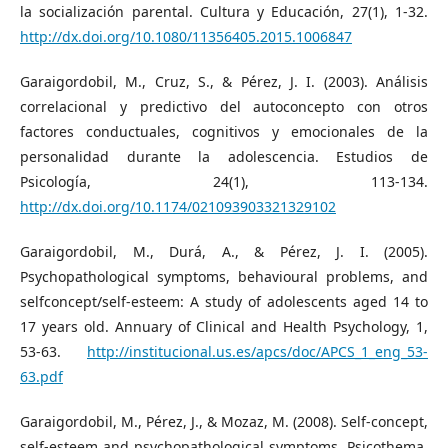
la socialización parental. Cultura y Educación, 27(1), 1-32.
http://dx.doi.org/10.1080/11356405.2015.1006847
Garaigordobil, M., Cruz, S., & Pérez, J. I. (2003). Análisis
correlacional y predictivo del autoconcepto con otros
factores conductuales, cognitivos y emocionales de la
personalidad durante la adolescencia. Estudios de
Psicología, 24(1), 113-134.
http://dx.doi.org/10.1174/021093903321329102
Garaigordobil, M., Durá, A., & Pérez, J. I. (2005).
Psychopathological symptoms, behavioural problems, and
selfconcept/self-esteem: A study of adolescents aged 14 to
17 years old. Annuary of Clinical and Health Psychology, 1,
53-63.
http://institucional.us.es/apcs/doc/APCS_1_eng_53-
63.pdf
Garaigordobil, M., Pérez, J., & Mozaz, M. (2008). Self-concept,
self-esteem and psychopathological symptoms. Psicothema,