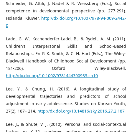
Schneider, G. Attili, J. Nadel & R. Weissberg (Eds.), Social
competence in developmental perspective (pp. 277-291).
Holanda: Kluwer.
http://dx.doi.org/10.1007/978-94-009-2442-
0
Ladd, G. W., Kochenderfer-Ladd, B., & Rydell, A. M. (2011).
Children’s Interpersonal Skills and School-Based
Relationships. En P. K. Smith, & C. H. Hart (Eds.), The Wiley-
Blackwell Handbook of Childhood Social Development (pp.
181-206). Oxford: Wiley-Blackwell.
http://dx.doi.org/10.1002/9781444390933.ch10
Lee, Y., & Chung, H. (2016). A longitudinal study of
developmental trajectories and predictors of school
adjustment in early adolescence. Studies on Korean Youth,
27(2), 187– 214.
http://dx.doi.org/10.14816/sky.2016.27.2.187
Lee, J., & Shute, V. J. (2010). Personal and social-contextual
factors in K–12 academic performance: An integrative