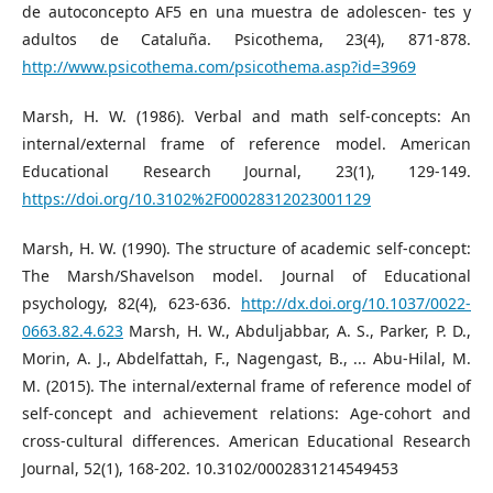
de autoconcepto AF5 en una muestra de adolescen- tes y
adultos de Cataluña. Psicothema, 23(4), 871-878.
http://www.psicothema.com/psicothema.asp?id=3969
Marsh, H. W. (1986). Verbal and math self-concepts: An
internal/external frame of reference model. American
Educational Research Journal, 23(1), 129-149.
https://doi.org/10.3102%2F00028312023001129
Marsh, H. W. (1990). The structure of academic self-concept:
The Marsh/Shavelson model. Journal of Educational
psychology, 82(4), 623-636.
http://dx.doi.org/10.1037/0022-
0663.82.4.623
Marsh, H. W., Abduljabbar, A. S., Parker, P. D.,
Morin, A. J., Abdelfattah, F., Nagengast, B., ... Abu-Hilal, M.
M. (2015). The internal/external frame of reference model of
self-concept and achievement relations: Age-cohort and
cross-cultural differences. American Educational Research
Journal, 52(1), 168-202. 10.3102/0002831214549453