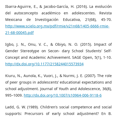
Ibarra-Aguirre, E., & Jacobo-García, H. (2016). La evolución
del autoconcepto académico en adolescentes. Revista
Mexicana de Investigación Educativa, 21(68), 45-70.
http://www.scielo.org.mx/pdf/rmie/v21n68/1405-6666-rmie-
21-68-00045.pdf
Igbo, J. N., Onu, V. C., & Obiyo, N. O. (2015). Impact of
Gender Stereotype on Secon- dary School Students’ Self-
Concept and Academic Achievement. SAGE Open, 5(1), 1-10.
http://dx.doi.org/10.1177/2158244015573934
Kiuru, N., Aunola, K., Vuori, J., & Nurmi, J. E. (2007). The role
of peer groups in adolescents’ educational expectations and
school adjustment. Journal of Youth and Adolescence, 36(8),
995–1009.
http://dx.doi.org/10.1007/s10964-006-9118-6
Ladd, G. W. (1989). Children’s social competence and social
supports: Precursors of early school adjustment? En B.