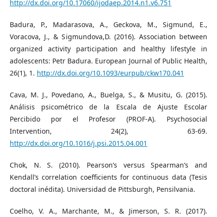
http://dx.doi.org/10.17060/ijodaep.2014.n1.v6.751
Badura, P., Madarasova, A., Geckova, M., Sigmund, E.,
Voracova, J., & Sigmundova,D. (2016). Association between
organized activity participation and healthy lifestyle in
adolescents: Petr Badura. European Journal of Public Health,
26(1), 1.
http://dx.doi.org/10.1093/eurpub/ckw170.041
Cava, M. J., Povedano, A., Buelga, S., & Musitu, G. (2015).
Análisis psicométrico de la Escala de Ajuste Escolar
Percibido por el Profesor (PROF-A). Psychosocial
Intervention, 24(2), 63-69.
http://dx.doi.org/10.1016/j.psi.2015.04.001
Chok, N. S. (2010). Pearson’s versus Spearman’s and
Kendall’s correlation coefficients for continuous data (Tesis
doctoral inédita). Universidad de Pittsburgh, Pensilvania.
Coelho, V. A., Marchante, M., & Jimerson, S. R. (2017).