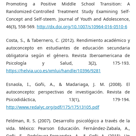
Promoting a Positive Middle School Transition: A
Randomized-Controlled Treatment Study Examining Self-
Concept and Self-steem. Journal of Youth and Adolescence,
46(3), 558-569.
http://dx.doi.org/10.1007/s10964-016-0510-6
Costa, S., & Tabernero, C. (2012). Rendimiento académico y
autoconcepto en estudiantes de educación secundaria
obligatoria según el género. Revista Iberoamericana de
Psicología y Salud, 3(2), 175-193.
https://helvia.uco.es/xmlui/handle/10396/9281
Esnaola, I., Goñi, A., & Madariaga, J. M. (2008). El
autoconcepto: perspectivas de investigación. Revista de
Psicodidáctica, 13(1), 179-194.
http://www.redalyc.org/pdf/175/17513105.pdf
Feldman, R. S. (2007). Desarrollo psicológico a través de la
vida. México: Pearson Educación. Fernández-Zabala, A.,
Goñi, E., Rodríguez-Fernandez, A., & Goñi A. (2015). Un