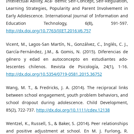
Intellectual Ability, Aca- demic Self-Concept, Self-Regulation,
Learning Strategies, Popularity and Parent Involvement in
Early Adolescence. International Journal of Information and
Education Technology, 6(8), 591-597.
http://dx.doi.org/10.7763/IJIET.2016.V6.757
Vicent, M., Lagos-San Martín, N., Gonzálvez, C., Inglés, C. J.,
García-Fernández, J.M., & Gomis, N. (2015). Diferencias de
género y edad en autoconcepto en estudiantes ado-
lescentes chilenos. Revista de Psicología, 24(1), 1-16.
http://dx.doi.org/10.5354/0719-0581.2015.36752
Wang, M. T., & Fredricks, J. A. (2014). The reciprocal links
between school engagement, youth problem behaviors, and
school dropout during adolescence. Child Development,
85(2), 722-737.
http://dx.doi.org/10.1111/cdev.12138
Wentzel, K., Russell, S., & Baker, S. (2014). Peer relationships
and positive adjustment at school. En M. J. Furlong, R.