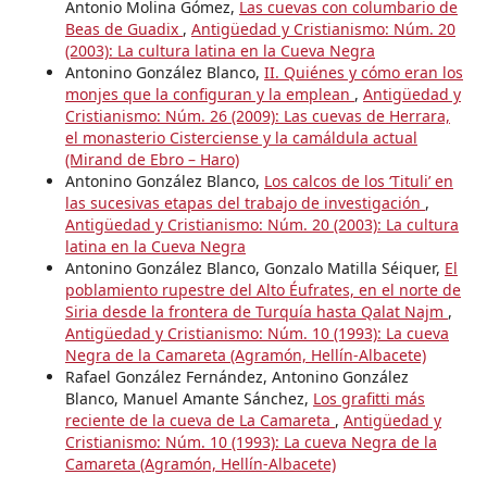
Antonio Molina Gómez,
Las cuevas con columbario de
Beas de Guadix
,
Antigüedad y Cristianismo: Núm. 20
(2003): La cultura latina en la Cueva Negra
Antonino González Blanco,
II. Quiénes y cómo eran los
monjes que la configuran y la emplean
,
Antigüedad y
Cristianismo: Núm. 26 (2009): Las cuevas de Herrara,
el monasterio Cisterciense y la camáldula actual
(Mirand de Ebro – Haro)
Antonino González Blanco,
Los calcos de los ‘Tituli’ en
las sucesivas etapas del trabajo de investigación
,
Antigüedad y Cristianismo: Núm. 20 (2003): La cultura
latina en la Cueva Negra
Antonino González Blanco, Gonzalo Matilla Séiquer,
El
poblamiento rupestre del Alto Éufrates, en el norte de
Siria desde la frontera de Turquía hasta Qalat Najm
,
Antigüedad y Cristianismo: Núm. 10 (1993): La cueva
Negra de la Camareta (Agramón, Hellín-Albacete)
Rafael González Fernández, Antonino González
Blanco, Manuel Amante Sánchez,
Los grafitti más
reciente de la cueva de La Camareta
,
Antigüedad y
Cristianismo: Núm. 10 (1993): La cueva Negra de la
Camareta (Agramón, Hellín-Albacete)