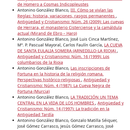
de Homero a Cosmas Indicopleustes
Antonino González Blanco,
III. Cómo se vivían las
Reglas: historia, variaciones, rasgos permanentes
,
Antigüedad y Cristianismo: Núm. 26 (2009): Las cuevas
de Herrara, el monasterio Cisterciense y la camáldula
actual (Mirand de Ebro – Haro)
Antonino González Blanco, José Luis Cinca Martínez,
Mª. P. Pascual Mayoral, Carlos Faulín García,
LA CUEVA
DE SANTA EULALIA SOMERA (ARNEDILLO-LA RIOJA)
,
Antigüedad y Cristianismo: Núm. 16 (1999): Los
columbarios de la Rioja
Antonino González Blanco,
Las inscripciones de
Fortuna en la historia de la religión romana.
Perspectivas histórico-religiosas
,
Antigüedad y
Cristianismo: Núm. 4 (1987): La Cueva Negra de
Fortuna (Murcia)
Antonino González Blanco,
LA TRADICIÓN UN TEMA
CENTRAL EN LA VIDA DE LOS HOMBRES
,
Antigüedad y
Cristianismo: Núm. 14 (1997): La tradición en la
Antigüedad Tardía
Antonino González Blanco, Gonzalo Matilla Séiquer,
José Gómez Carrasco, Jesús Gómez Carrasco, José