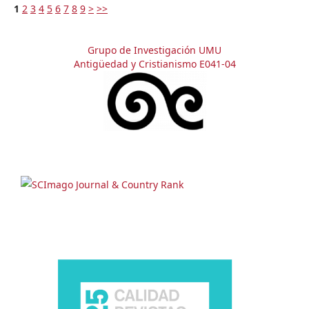
1
2
3
4
5
6
7
8
9
>
>>
Grupo de Investigación UMU
Antigüedad y Cristianismo E041-04