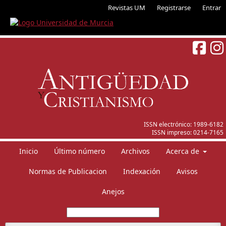
Revistas UM
Registrarse
Entrar
ISSN electrónico:
1989-6182
ISSN impreso:
0214-7165
Inicio
Último número
Archivos
Acerca de
Normas de Publicacion
Indexación
Avisos
Anejos