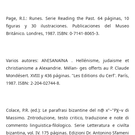
Page, R.I.: Runes. Serie Reading the Past. 64 páginas, 10
figuras y 30 ilustraciones. Publicaciones del Museo
Británico. Londres, 1987. ISBN: 0-7141-8065-3.
Varios autores: AhESANAlNA . Hellénisme, judaisme et
christianisme a Alexandrie. Mélan- ges offerts au P. Claude
Mondésert. XVIII y 436 páginas. "Les Editions du Cerf'. París,
1987. ISBN: 2-204-02744-8.
Colace, P.R. (ed.): Le parafrasi bizantine del n@ x"~"P)(~v di
Massimo. Zntroduzione, testo critico, traduzione e note di
commento linguistica-filologico. Serie Letteratura e civilta
bizantina, vol. IV. 175 páginas. Edizioni Dr. Antonino Sfameni