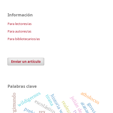
Información
Para lectores/as
Para autores/as
Para bibliotecarios/as
Enviar un artículo
Palabras clave
atholocus
wildigernus
argimundo
tirana
julián de toledo
escolástico
atanagildo
gosvinta
rex