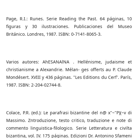
Page, R.I.: Runes. Serie Reading the Past. 64 páginas, 10
figuras y 30 ilustraciones. Publicaciones del Museo
Británico. Londres, 1987. ISBN: 0-7141-8065-3.
Varios autores: AhESANAlNA . Hellénisme, judaisme et
christianisme a Alexandrie. Mélan- ges offerts au P. Claude
Mondésert. XVIII y 436 páginas. "Les Editions du Cerf'. París,
1987. ISBN: 2-204-02744-8.
Colace, P.R. (ed.): Le parafrasi bizantine del n@ x"~"P)(~v di
Massimo. Zntroduzione, testo critico, traduzione e note di
commento linguistica-filologico. Serie Letteratura e civilta
bizantina, vol. IV. 175 páginas. Edizioni Dr. Antonino Sfameni