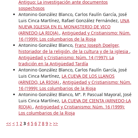
Antiguo: La investigación ante documentos
sospechosos
Antonino González Blanco, Carlos Faulín García, José
Luis Cinca Martínez, Rafael González Fernández,
UNA
NUEVA IGLESIA EN EL MONASTERIO DE VICO
(ARNEDO-LA RIOJA)
,
Antigüedad y Cristianismo: Núm.
16 (1999): Los columbarios de la Rioja
Antonino González Blanco,
Franz Joseph Doelger,
historiador de la religión, de la cultura y de la iglesia
,
Antigüedad y Cristianismo: Núm. 14 (1997): La
tradición en la Antigüedad Tardía
Antonino González Blanco, Carlos Faulín García, José
Luis Cinca Martínez,
LA CUEVA DE LOS LLANOS
(ARNEDO, LA RIOJA)
,
Antigüedad y Cristianismo: Núm.
16 (1999): Los columbarios de la Rioja
Antonino González Blanco, Mª. P. Pascual Mayoral, José
Luis Cinca Martínez,
LA CUEVA DE CIENTA (ARNEDO-LA
RIOJA)
,
Antigüedad y Cristianismo: Núm. 16 (1999):
Los columbarios de la Rioja
<<
<
1
2
3
4
5
6
7
8
9
>
>>