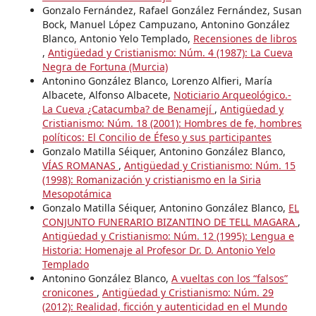
Gonzalo Fernández, Rafael González Fernández, Susan
Bock, Manuel López Campuzano, Antonino González
Blanco, Antonio Yelo Templado,
Recensiones de libros
,
Antigüedad y Cristianismo: Núm. 4 (1987): La Cueva
Negra de Fortuna (Murcia)
Antonino González Blanco, Lorenzo Alfieri, María
Albacete, Alfonso Albacete,
Noticiario Arqueológico.-
La Cueva ¿Catacumba? de Benamejí
,
Antigüedad y
Cristianismo: Núm. 18 (2001): Hombres de fe, hombres
políticos: El Concilio de Éfeso y sus participantes
Gonzalo Matilla Séiquer, Antonino González Blanco,
VÍAS ROMANAS
,
Antigüedad y Cristianismo: Núm. 15
(1998): Romanización y cristianismo en la Siria
Mesopotámica
Gonzalo Matilla Séiquer, Antonino González Blanco,
EL
CONJUNTO FUNERARIO BIZANTINO DE TELL MAGARA
,
Antigüedad y Cristianismo: Núm. 12 (1995): Lengua e
Historia: Homenaje al Profesor Dr. D. Antonio Yelo
Templado
Antonino González Blanco,
A vueltas con los “falsos”
cronicones
,
Antigüedad y Cristianismo: Núm. 29
(2012): Realidad, ficción y autenticidad en el Mundo