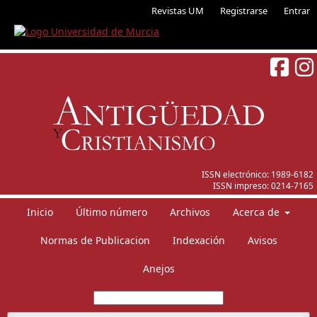
Revistas UM
Registrarse
Entrar
ISSN electrónico:
1989-6182
ISSN impreso:
0214-7165
Inicio
Último número
Archivos
Acerca de
Normas de Publicacion
Indexación
Avisos
Anejos