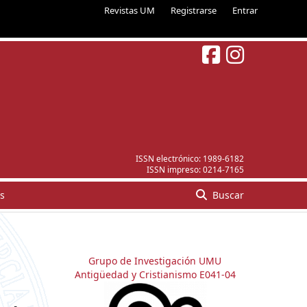
Revistas UM
Registrarse
Entrar
ISSN electrónico:
1989-6182
ISSN impreso:
0214-7165
s
Buscar
Grupo de Investigación UMU
Antigüedad y Cristianismo E041-04