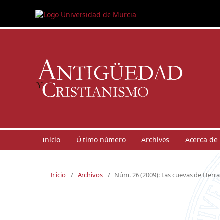
Inicio
Último número
Archivos
Acerca de
Inicio
/
Archivos
/
Núm. 26 (2009): Las cuevas de Herrar