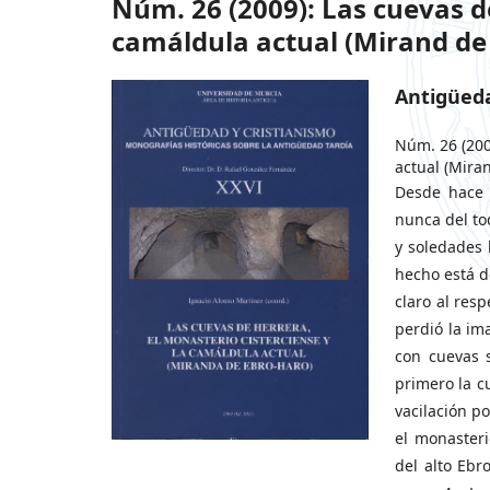
Núm. 26 (2009): Las cuevas de
camáldula actual (Mirand de 
Antigüeda
Núm. 26 (200
actual (Mira
Desde hace 
nunca del tod
y soledades 
hecho está d
claro al res
perdió la ima
con cuevas 
primero la c
vacilación po
el monasteri
del alto Ebr