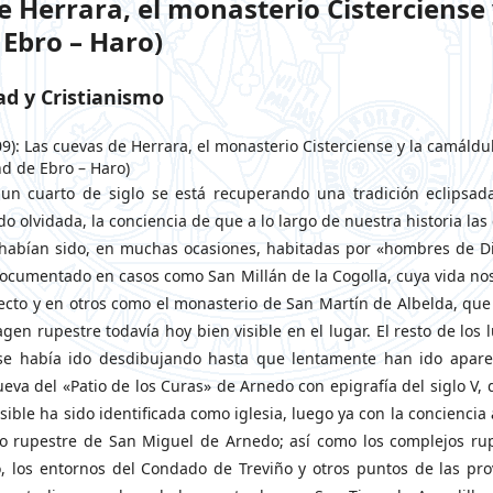
 Herrara, el monasterio Cisterciense 
Ebro – Haro)
d y Cristianismo
9): Las cuevas de Herrara, el monasterio Cisterciense y la camáldu
nd de Ebro – Haro)
un cuarto de siglo se está recuperando una tradición eclipsad
o olvidada, la conciencia de que a lo largo de nuestra historia las
habían sido, en muchas ocasiones, habitadas por «hombres de Di
ocumentado en casos como San Millán de la Cogolla, cuya vida no
pecto y en otros como el monasterio de San Martín de Albelda, qu
gen rupestre todavía hoy bien visible en el lugar. El resto de los 
se había ido desdibujando hasta que lentamente han ido apare
ueva del «Patio de los Curas» de Arnedo con epigrafía del siglo V, 
sible ha sido identificada como iglesia, luego ya con la conciencia 
o rupestre de San Miguel de Arnedo; así como los complejos ru
o, los entornos del Condado de Treviño y otros puntos de las pro