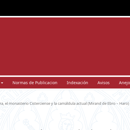
Normas de Publicacion
Indexación
Avisos
Anejo
a, el monasterio Cisterciense y la camáldula actual (Mirand de Ebro – Haro)