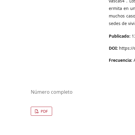
vascas4 . Lo
ermita en un
muchos casos
sedes de viv
Publicado:
1
DOI:
https:/
Frecuencia:
Número completo
PDF