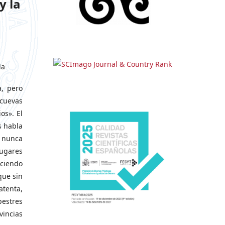
y la
la
a, pero
 cuevas
os». El
s habla
e nunca
lugares
ciendo
que sin
atenta,
pestres
vincias