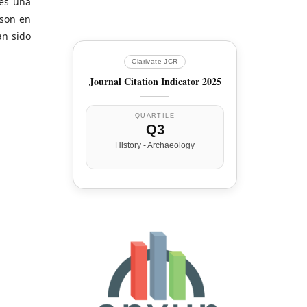
 es una
 son en
an sido
Clarivate JCR
Journal Citation Indicator 2025
QUARTILE
Q3
History - Archaeology