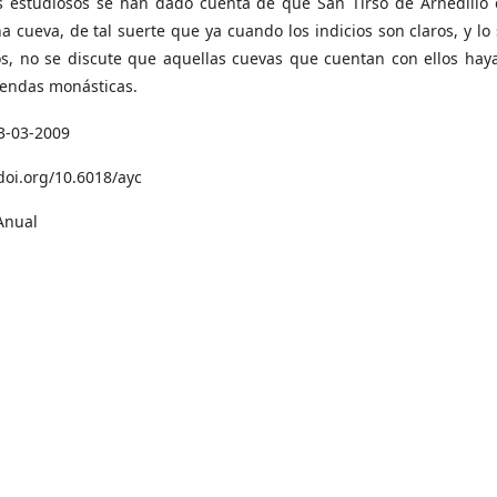
s estudiosos se han dado cuenta de que San Tirso de Arnedillo
a cueva, de tal suerte que ya cuando los indicios son claros, y lo
, no se discute que aquellas cuevas que cuentan con ellos hay
iendas monásticas.
3-03-2009
/doi.org/10.6018/ayc
Anual