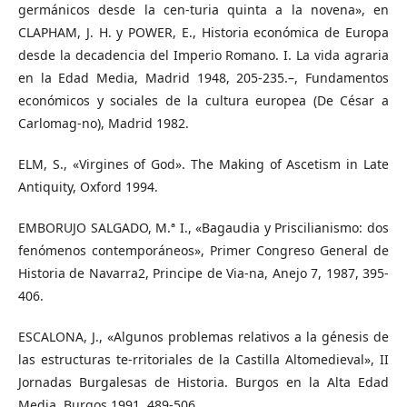
germánicos desde la cen-turia quinta a la novena», en
CLAPHAM, J. H. y POWER, E., Historia económica de Europa
desde la decadencia del Imperio Romano. I. La vida agraria
en la Edad Media, Madrid 1948, 205-235.–, Fundamentos
económicos y sociales de la cultura europea (De César a
Carlomag-no), Madrid 1982.
ELM, S., «Virgines of God». The Making of Ascetism in Late
Antiquity, Oxford 1994.
EMBORUJO SALGADO, M.ª I., «Bagaudia y Priscilianismo: dos
fenómenos contemporáneos», Primer Congreso General de
Historia de Navarra2, Principe de Via-na, Anejo 7, 1987, 395-
406.
ESCALONA, J., «Algunos problemas relativos a la génesis de
las estructuras te-rritoriales de la Castilla Altomedieval», II
Jornadas Burgalesas de Historia. Burgos en la Alta Edad
Media, Burgos 1991, 489-506