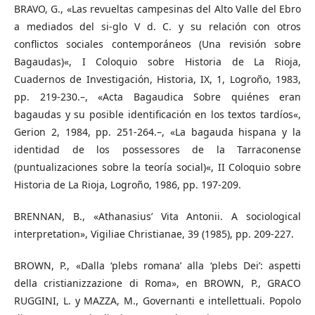
BRAVO, G., «Las revueltas campesinas del Alto Valle del Ebro
a mediados del si-glo V d. C. y su relación con otros
conflictos sociales contemporáneos (Una revisión sobre
Bagaudas)«, I Coloquio sobre Historia de La Rioja,
Cuadernos de Investigación, Historia, IX, 1, Logroño, 1983,
pp. 219-230.–, «Acta Bagaudica Sobre quiénes eran
bagaudas y su posible identificación en los textos tardíos«,
Gerion 2, 1984, pp. 251-264.–, «La bagauda hispana y la
identidad de los possessores de la Tarraconense
(puntualizaciones sobre la teoría social)«, II Coloquio sobre
Historia de La Rioja, Logroño, 1986, pp. 197-209.
BRENNAN, B., «Athanasius’ Vita Antonii. A sociological
interpretation», Vigiliae Christianae, 39 (1985), pp. 209-227.
BROWN, P., «Dalla ‘plebs romana’ alla ‘plebs Dei’: aspetti
della cristianizzazione di Roma», en BROWN, P., GRACO
RUGGINI, L. y MAZZA, M., Governanti e intellettuali. Popolo