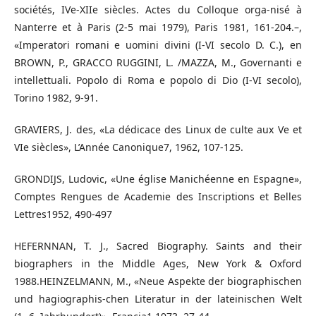
sociétés, IVe-XIIe siècles. Actes du Colloque orga-nisé à
Nanterre et à Paris (2-5 mai 1979), Paris 1981, 161-204.–,
«Imperatori romani e uomini divini (I-VI secolo D. C.), en
BROWN, P., GRACCO RUGGINI, L. /MAZZA, M., Governanti e
intellettuali. Popolo di Roma e popolo di Dio (I-VI secolo),
Torino 1982, 9-91.
GRAVIERS, J. des, «La dédicace des Linux de culte aux Ve et
VIe siècles», L’Année Canonique7, 1962, 107-125.
GRONDIJS, Ludovic, «Une église Manichéenne en Espagne»,
Comptes Rengues de Academie des Inscriptions et Belles
Lettres1952, 490-497
HEFERNNAN, T. J., Sacred Biography. Saints and their
biographers in the Middle Ages, New York & Oxford
1988.HEINZELMANN, M., «Neue Aspekte der biographischen
und hagiographis-chen Literatur in der lateinischen Welt