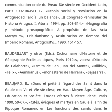
communication orale du IVeau IXe siècle en Occident Latin,
Paris 1992.BRAVO, G., «Utopia social y revolución en la
Antigüedad Tardía: un balance», III Congreso Peninsular de
Historia Antigua, I, Vitoria, 1994, pp. 308-314.–, «Hagiografía
y método prosopográfico. A propósito de las Acta
Martyrum», Cris-tianismo y Aculturación en tiempos del
Imperio Romano, AntigcristVII, 1990, 151-157.
BAUDRILLART y otros (Eds.), Dictionnaire d’Histoire et de
Géographie Ecclésias-tiques, París 1912ss, voces: «Diócesis
de Calahorra», «Ermita de San Juan del Monte», «Bilibio»,
«Felix», «Aemilianus», «monasterio de Herrera», «Sajazarra».
BEAUJARD, B., «Dons et piété à l’égard des Saint dans la
Gaule des Ve et VIe siè-cles«, en Haut Moyen-Âge. Culture,
Éducation et Société. Études ofertes à Pierre Riché, Paris
1990, 59-67.–, «Cités, évêques et martyrs en Gaule à la fin de
l’époque Romane», en Les fonctions des saints dans le