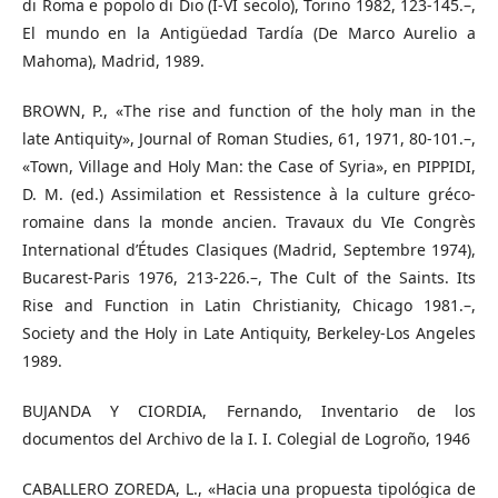
di Roma e popolo di Dio (I-VI secolo), Torino 1982, 123-145.–,
El mundo en la Antigüedad Tardía (De Marco Aurelio a
Mahoma), Madrid, 1989.
BROWN, P., «The rise and function of the holy man in the
late Antiquity», Journal of Roman Studies, 61, 1971, 80-101.–,
«Town, Village and Holy Man: the Case of Syria», en PIPPIDI,
D. M. (ed.) Assimilation et Ressistence à la culture gréco-
romaine dans la monde ancien. Travaux du VIe Congrès
International d’Études Clasiques (Madrid, Septembre 1974),
Bucarest-Paris 1976, 213-226.–, The Cult of the Saints. Its
Rise and Function in Latin Christianity, Chicago 1981.–,
Society and the Holy in Late Antiquity, Berkeley-Los Angeles
1989.
BUJANDA Y CIORDIA, Fernando, Inventario de los
documentos del Archivo de la I. I. Colegial de Logroño, 1946
CABALLERO ZOREDA, L., «Hacia una propuesta tipológica de