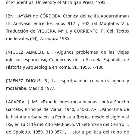
of Prudentius, University of Michigan Press, 1993.
IBN HAYYAN de CÓRDOBA, Crónica del califa Abdarrahman
III An-Nasir entre los años 912 y 942 (al Muqtabis V ),
Traducción de VIGUERA, Mª J. y CORRIENTE, F., Col. Textos
medievales (64), Zaragoza 1985.
ÍÑIGUEZ ALMECH, E., «Algunos problemas de las viejas
iglesias españolas», Cuadernos de la Escuela Española de
Historia y Arqueología en Roma, VII, 1955, 7-180.
JIMÉNEZ DUQUE, B., La espiritualidad romano-visigoda y
mozárabe, Madrid 1977.
LACARRA, J. Mª: «Expediciones musulmanas contra Sancho
Garcés», Príncipe de Viana, 1940, 345-357.–, «Panorama de
la historia urbana en la Península Ibérica desde el siglo V al
IX», en La Città nell’Alto Medioevo, VI Settimana del Centro ...
de Spoletto, 1959, 319-357.–, Historia política del reino de