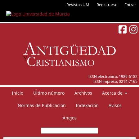
Revistas UM
Registrarse
Entrar
ISSN electrónico:
1989-6182
ISSN impreso:
0214-7165
Inicio
Último número
Archivos
Acerca de
Normas de Publicacion
Indexación
Avisos
Anejos