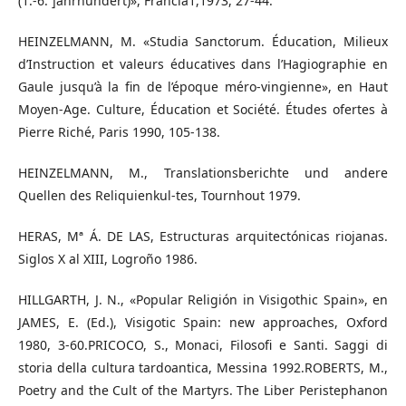
(1.-6. ]ahrhundert)», Francia1,1973, 27-44.
HEINZELMANN, M. «Studia Sanctorum. Éducation, Milieux
d’Instruction et valeurs éducatives dans l’Hagiographie en
Gaule jusqu’à la fin de l’époque méro-vingienne», en Haut
Moyen-Age. Culture, Éducation et Société. Études ofertes à
Pierre Riché, Paris 1990, 105-138.
HEINZELMANN, M., Translationsberichte und andere
Quellen des Reliquienkul-tes, Tournhout 1979.
HERAS, Mª Á. DE LAS, Estructuras arquitectónicas riojanas.
Siglos X al XIII, Logroño 1986.
HILLGARTH, J. N., «Popular Religión in Visigothic Spain», en
JAMES, E. (Ed.), Visigotic Spain: new approaches, Oxford
1980, 3-60.PRICOCO, S., Monaci, Filosofi e Santi. Saggi di
storia della cultura tardoantica, Messina 1992.ROBERTS, M.,
Poetry and the Cult of the Martyrs. The Liber Peristephanon