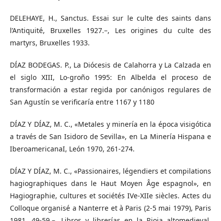
DELEHAYE, H., Sanctus. Essai sur le culte des saints dans
l’Antiquité, Bruxelles 1927.–, Les origines du culte des
martyrs, Bruxelles 1933.
DÍAZ BODEGAS. P., La Diócesis de Calahorra y La Calzada en
el siglo XIII, Lo-groño 1995: En Albelda el proceso de
transformación a estar regida por canónigos regulares de
San Agustín se verificaría entre 1167 y 1180
DÍAZ Y DÍAZ, M. C., «Metales y minería en la época visigótica
a través de San Isidoro de Sevilla», en La Minería Hispana e
IberoamericanaI, León 1970, 261-274.
DÍAZ Y DÍAZ, M. C., «Passionaires, légendiers et compilations
hagiographiques dans le Haut Moyen Âge espagnol», en
Hagiographie, cultures et sociétés IVe-XIIe siècles. Actes du
Colloque organisé a Nanterre et à Paris (2-5 mai 1979), Paris
1981, 49-59.–, Libros y librerías en la Rioja altomedieval,