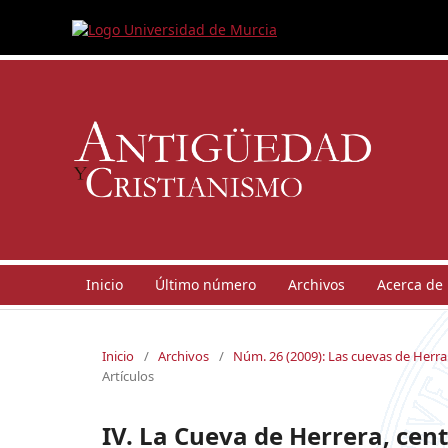
Inicio
Último número
Archivos
Acerca de
Inicio
/
Archivos
/
Núm. 26 (2009): Las cuevas de Herrar
Artículos
IV. La Cueva de Herrera, cent