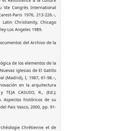
n et Ressistence à la culture
 VIe Congrès International
arest-Paris 1976, 213-226.–,
 Latin Christianity, Chicago
eley-Los Angeles 1989.
ocumentos del Archivo de la
ógica de los elementos de la
Nuevas iglesias de El Gatillo
l (Madrid), I, 1987, 61-98.–,
novación en la arquitectura
y TEJA CASUSO, R., (Ed.);
o. Aspectos históricos de su
del Pais Vasco, 2000, pp. 91-
Archéologie Chrétienne et de