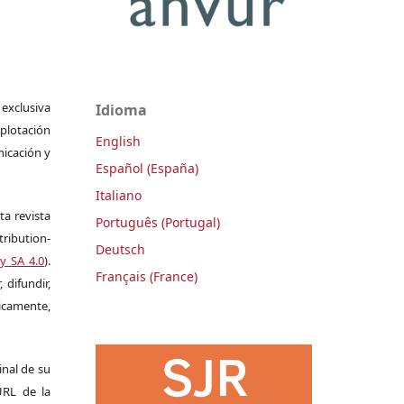
 exclusiva
Idioma
plotación
English
nicación y
Español (España)
Italiano
ta revista
Português (Portugal)
ribution-
Deutsch
y SA 4.0
).
Français (France)
 difundir,
camente,
ginal de su
 URL de la