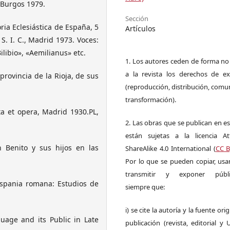
 Burgos 1979.
Sección
oria Eclesiástica de España, 5
Artículos
S. I. C., Madrid 1973. Voces:
Bilibio», «Aemilianus» etc.
1. Los autores ceden de forma no
a la revista los derechos de ex
rovincia de la Rioja, de sus
(reproducción, distribución, comu
transformación).
ta et opera, Madrid 1930.PL,
2. Las obras que se publican en es
están sujetas a la licencia Att
 Benito y sus hijos en las
ShareAlike 4.0 International (
CC B
Por lo que se pueden copiar, usar,
transmitir y exponer públi
ispania romana: Estudios de
siempre que:
i) se cite la autoría y la fuente ori
uage and its Public in Late
publicación (revista, editorial y