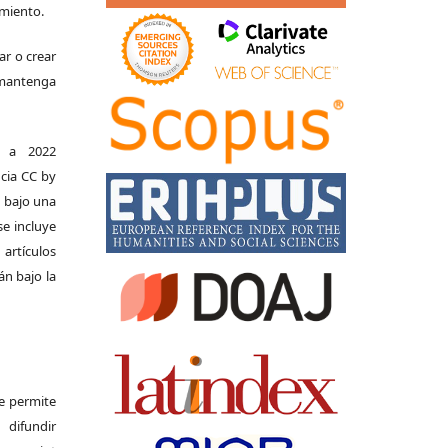
imiento.
ar o crear
e mantenga
s a 2022
ncia CC by
n bajo una
se incluye
 artículos
án bajo la
Se permite
difundir