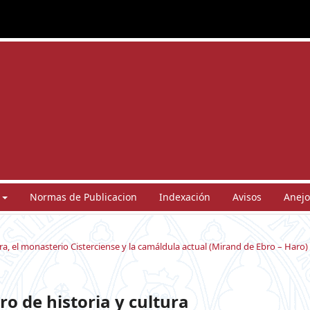
Normas de Publicacion
Indexación
Avisos
Anejo
a, el monasterio Cisterciense y la camáldula actual (Mirand de Ebro – Haro)
ro de historia y cultura