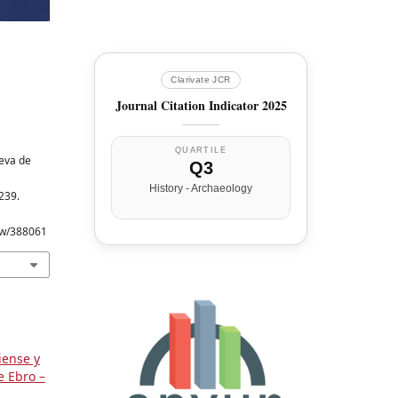
Clarivate JCR
Journal Citation Indicator 2025
QUARTILE
ueva de
Q3
History - Archaeology
–239.
iew/388061
iense y
e Ebro –