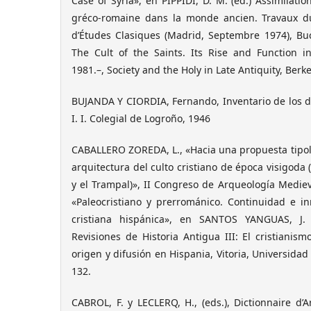
Case of Syria», en PIPPIDI, D. M. (ed.) Assimilatio
gréco-romaine dans la monde ancien. Travaux du
d’Études Clasiques (Madrid, Septembre 1974), Buc
The Cult of the Saints. Its Rise and Function in
1981.–, Society and the Holy in Late Antiquity, Berk
BUJANDA Y CIORDIA, Fernando, Inventario de los d
I. I. Colegial de Logroño, 1946
CABALLERO ZOREDA, L., «Hacia una propuesta tipol
arquitectura del culto cristiano de época visigoda (
y el Trampal)», II Congreso de Arqueología Medieva
«Paleocristiano y prerrománico. Continuidad e in
cristiana hispánica», en SANTOS YANGUAS, J. 
Revisiones de Historia Antigua III: El cristianism
origen y difusión en Hispania, Vitoria, Universidad 
132.
CABROL, F. y LECLERQ, H., (eds.), Dictionnaire d’