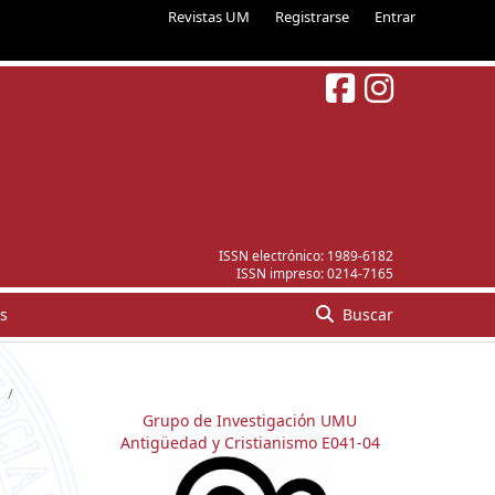
Revistas UM
Registrarse
Entrar
ISSN electrónico:
1989-6182
ISSN impreso:
0214-7165
s
Buscar
/
Grupo de Investigación UMU
Antigüedad y Cristianismo E041-04