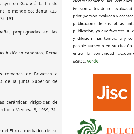
electrónicamente las versiones 
artyrs en Gaule à la fin de
(versión antes de ser evaluada) 
ns le monde occidental (III-
print (versión evaluada y acepta
175-191.
publicación) de sus obras ant
publicación, ya que favorece su c
paña, propugnadas en las
y difusión más temprana y con
posible aumento en su citación 
dio histórico canónico, Roma
entre la comunidad académ
verde
RoMEO:
.
s romanas de Briviesca a
s de la Junta Superior de
s cerámicas visigo-das de
eología Medieval3, 1989, 31-
e del Ebro a mediados del si-