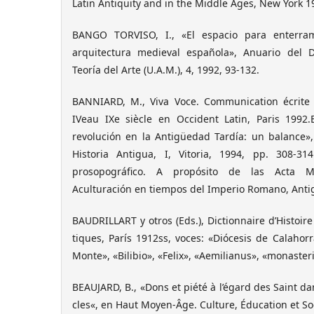
Latin Antiquity and in the Middle Ages, New York 1
BANGO TORVISO, I., «El espacio para enterram
arquitectura medieval española», Anuario del 
Teoría del Arte (U.A.M.), 4, 1992, 93-132.
BANNIARD, M., Viva Voce. Communication écrite
IVeau IXe siècle en Occident Latin, Paris 1992.
revolución en la Antigüedad Tardía: un balance»,
Historia Antigua, I, Vitoria, 1994, pp. 308-31
prosopográfico. A propósito de las Acta Ma
Aculturación en tiempos del Imperio Romano, Antigc
BAUDRILLART y otros (Eds.), Dictionnaire d’Histoir
tiques, París 1912ss, voces: «Diócesis de Calahor
Monte», «Bilibio», «Felix», «Aemilianus», «monaster
BEAUJARD, B., «Dons et piété à l’égard des Saint dan
cles«, en Haut Moyen-Âge. Culture, Éducation et Soc