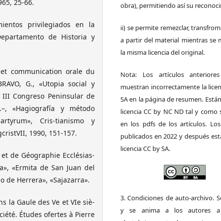
965, 25-66.
obra), permitiendo así su reconoc
ientos privilegiados en la
ii) se permite remezclar, transfrom
Departamento de Historia y
a partir del material mientras s
la misma licencia del original.
 et communication orale du
Nota: Los artículos anteriore
BRAVO, G., «Utopia social y
muestran incorrectamente la lice
 III Congreso Peninsular de
SA en la página de resumen. Está
4.–, «Hagiografía y método
licencia CC by NC ND tal y como 
rtyrum», Cris-tianismo y
en los pdfs de los artículos. Los
ristVII, 1990, 151-157.
publicados en 2022 y después est
licencia CC by SA.
e et de Géographie Ecclésias-
ra», «Ermita de San Juan del
io de Herrera», «Sajazarra».
3. Condiciones de auto-archivo. 
s la Gaule des Ve et VIe siè-
y se anima a los autores a 
iété. Études ofertes à Pierre