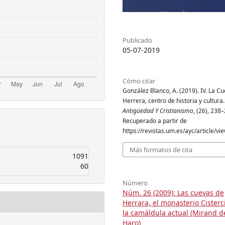
Publicado
05-07-2019
Cómo citar
González Blanco, A. (2019). IV. La C
Herrera, centro de historia y cultura.
Antigüedad Y Cristianismo
, (26), 238
Recuperado a partir de
https://revistas.um.es/ayc/article/v
Más formatos de cita
1091
60
Número
Núm. 26 (2009): Las cuevas de
Herrara, el monasterio Cisterc
la camáldula actual (Mirand d
Haro)