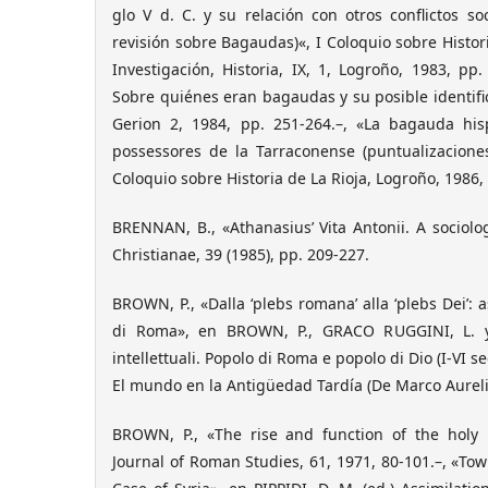
glo V d. C. y su relación con otros conflictos s
revisión sobre Bagaudas)«, I Coloquio sobre Histor
Investigación, Historia, IX, 1, Logroño, 1983, pp
Sobre quiénes eran bagaudas y su posible identific
Gerion 2, 1984, pp. 251-264.–, «La bagauda his
possessores de la Tarraconense (puntualizaciones 
Coloquio sobre Historia de La Rioja, Logroño, 1986,
BRENNAN, B., «Athanasius’ Vita Antonii. A sociologi
Christianae, 39 (1985), pp. 209-227.
BROWN, P., «Dalla ‘plebs romana’ alla ‘plebs Dei’: a
di Roma», en BROWN, P., GRACO RUGGINI, L. y
intellettuali. Popolo di Roma e popolo di Dio (I-VI s
El mundo en la Antigüedad Tardía (De Marco Aurel
BROWN, P., «The rise and function of the holy 
Journal of Roman Studies, 61, 1971, 80-101.–, «Tow