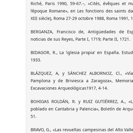
Riché, Paris 1990, 59-67.–, «Cités, évêques et m
l’époque Romane», en Les fonctions des saints da
XIII siècle), Roma 27-29 octobre 1988, Roma 1991, 
BERGANZA, Francisco de, Antigüedades de Es
noticias de sus Reyes, Parte I, 1719; Parte II, 1721.
BIDAGOR, R., La ‘iglesia propia’ en España. Estu
1933.
BLÁZQUEZ, A, y SÁNCHEZ ALBORNOZ, Cl., «Vía
Pamplona y de Briviesca a Zaragoza», Memoria
Excavaciones Arqueológicas1917, 4-14.
BOHIGAS ROLDÁN, R. y RUIZ GUTIÉRREZ, A., «La
poblado en Cantabria y Palencia», Boletín de Arqu
51.
BRAVO, G., «Las revueltas campesinas del Alto Vall