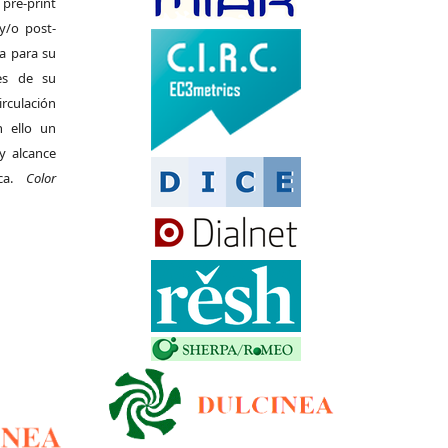
pre-print
y/o post-
da para su
es de su
irculación
 ello un
y alcance
ica.
Color