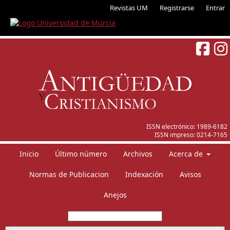
Revistas UM
Registrarse
Entrar
ISSN electrónico:
1989-6182
ISSN impreso:
0214-7165
Inicio
Último número
Archivos
Acerca de
Normas de Publicacion
Indexación
Avisos
Anejos