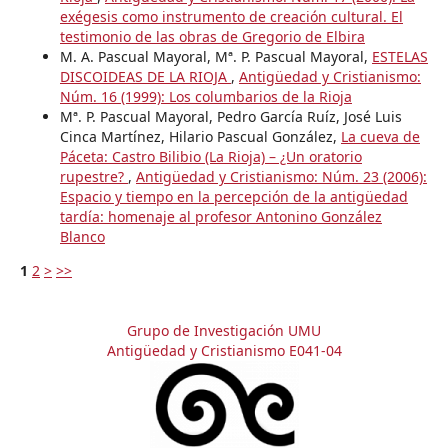
exégesis como instrumento de creación cultural. El
testimonio de las obras de Gregorio de Elbira
M. A. Pascual Mayoral, Mª. P. Pascual Mayoral,
ESTELAS
DISCOIDEAS DE LA RIOJA
,
Antigüedad y Cristianismo:
Núm. 16 (1999): Los columbarios de la Rioja
Mª. P. Pascual Mayoral, Pedro García Ruíz, José Luis
Cinca Martínez, Hilario Pascual González,
La cueva de
Páceta: Castro Bilibio (La Rioja) – ¿Un oratorio
rupestre?
,
Antigüedad y Cristianismo: Núm. 23 (2006):
Espacio y tiempo en la percepción de la antigüedad
tardía: homenaje al profesor Antonino González
Blanco
1
2
>
>>
Grupo de Investigación UMU
Antigüedad y Cristianismo E041-04