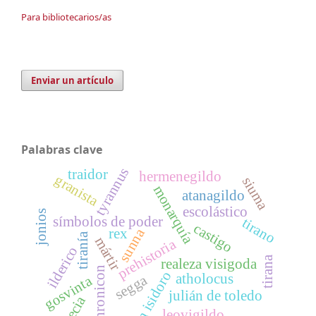
Para bibliotecarios/as
Enviar un artículo
Palabras clave
tyrannus
traidor
hermenegildo
granista
siuma
monarquía
atanagildo
escolástico
jonios
símbolos de poder
tirano
castigo
sunna
rex
tiranía
mártir
prehistoria
ilderico
tirana
realeza visigoda
chronicon
san isidoro
atholocus
segga
gosvinta
julián de toledo
grecia
leovigildo