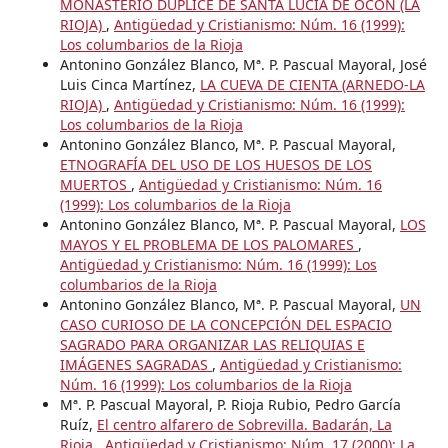
MONASTERIO DÚPLICE DE SANTA LUCÍA DE OCÓN (LA
RIOJA)
,
Antigüedad y Cristianismo: Núm. 16 (1999):
Los columbarios de la Rioja
Antonino González Blanco, Mª. P. Pascual Mayoral, José
Luis Cinca Martínez,
LA CUEVA DE CIENTA (ARNEDO-LA
RIOJA)
,
Antigüedad y Cristianismo: Núm. 16 (1999):
Los columbarios de la Rioja
Antonino González Blanco, Mª. P. Pascual Mayoral,
ETNOGRAFÍA DEL USO DE LOS HUESOS DE LOS
MUERTOS
,
Antigüedad y Cristianismo: Núm. 16
(1999): Los columbarios de la Rioja
Antonino González Blanco, Mª. P. Pascual Mayoral,
LOS
MAYOS Y EL PROBLEMA DE LOS PALOMARES
,
Antigüedad y Cristianismo: Núm. 16 (1999): Los
columbarios de la Rioja
Antonino González Blanco, Mª. P. Pascual Mayoral,
UN
CASO CURIOSO DE LA CONCEPCIÓN DEL ESPACIO
SAGRADO PARA ORGANIZAR LAS RELIQUIAS E
IMÁGENES SAGRADAS
,
Antigüedad y Cristianismo:
Núm. 16 (1999): Los columbarios de la Rioja
Mª. P. Pascual Mayoral, P. Rioja Rubio, Pedro García
Ruíz,
El centro alfarero de Sobrevilla. Badarán, La
Rioja
,
Antigüedad y Cristianismo: Núm. 17 (2000): La