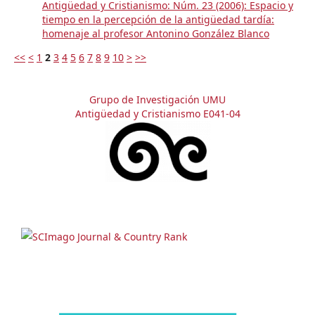
Antigüedad y Cristianismo: Núm. 23 (2006): Espacio y
tiempo en la percepción de la antigüedad tardía:
homenaje al profesor Antonino González Blanco
<<
<
1
2
3
4
5
6
7
8
9
10
>
>>
Grupo de Investigación UMU
Antigüedad y Cristianismo E041-04