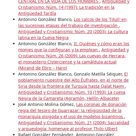
CENTRAL EN LA VIDA DE LOS HOMBRES
,
Antigüedad y
Cristianismo: Núm. 14 (1997): La tradición en la
Antigüedad Tardía
Antonino González Blanco,
Los calcos de los ‘Tituli’ en
las sucesivas etapas del trabajo de investigación
,
Antigüedad y Cristianismo: Núm. 20 (2003): La cultura
latina en la Cueva Negra
Antonino González Blanco,
II. Quiénes y cómo eran los
monjes que la configuran y la emplean
,
Antigüedad y
Cristianismo: Núm. 26 (2009): Las cuevas de Herrara,
el monasterio Cisterciense y la camáldula actual
(Mirand de Ebro – Haro)
Antonino González Blanco, Gonzalo Matilla Séiquer,
El
poblamiento rupestre del Alto Éufrates, en el norte de
Siria desde la frontera de Turquía hasta Qalat Najm
,
Antigüedad y Cristianismo: Núm. 10 (1993): La cueva
Negra de la Camareta (Agramón, Hellín-Albacete)
José Antonio Molina Gómez,
Las coronas de donación
regia del tesoro de Guarrazar: la religiosidad de la
monarquía visigoda y el uso de modelos bizantinos
,
Antigüedad y Cristianismo: Núm. 21 (2004): Sacralidad
y arqueología: homenaje al profesor Thilo Ulbert
Rafael González Fernández, Antonino González