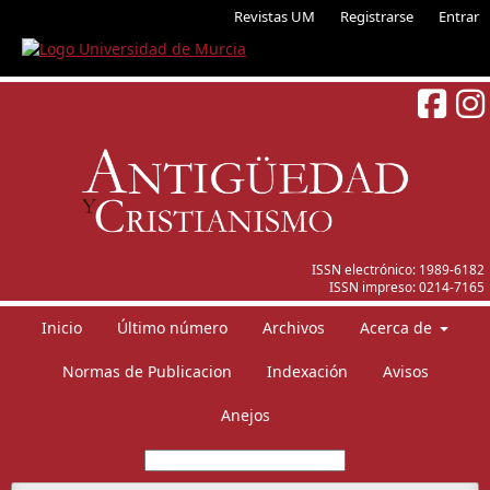
Revistas UM
Registrarse
Entrar
ISSN electrónico:
1989-6182
ISSN impreso:
0214-7165
Inicio
Último número
Archivos
Acerca de
Normas de Publicacion
Indexación
Avisos
Anejos