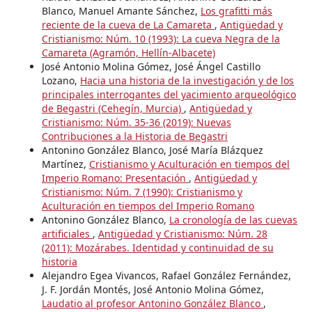
Blanco, Manuel Amante Sánchez,
Los grafitti más
reciente de la cueva de La Camareta
,
Antigüedad y
Cristianismo: Núm. 10 (1993): La cueva Negra de la
Camareta (Agramón, Hellín-Albacete)
José Antonio Molina Gómez, José Ángel Castillo
Lozano,
Hacia una historia de la investigación y de los
principales interrogantes del yacimiento arqueológico
de Begastri (Cehegín, Murcia)
,
Antigüedad y
Cristianismo: Núm. 35-36 (2019): Nuevas
Contribuciones a la Historia de Begastri
Antonino González Blanco, José María Blázquez
Martínez,
Cristianismo y Aculturación en tiempos del
Imperio Romano: Presentación
,
Antigüedad y
Cristianismo: Núm. 7 (1990): Cristianismo y
Aculturación en tiempos del Imperio Romano
Antonino González Blanco,
La cronología de las cuevas
artificiales
,
Antigüedad y Cristianismo: Núm. 28
(2011): Mozárabes. Identidad y continuidad de su
historia
Alejandro Egea Vivancos, Rafael González Fernández,
J. F. Jordán Montés, José Antonio Molina Gómez,
Laudatio al profesor Antonino González Blanco
,