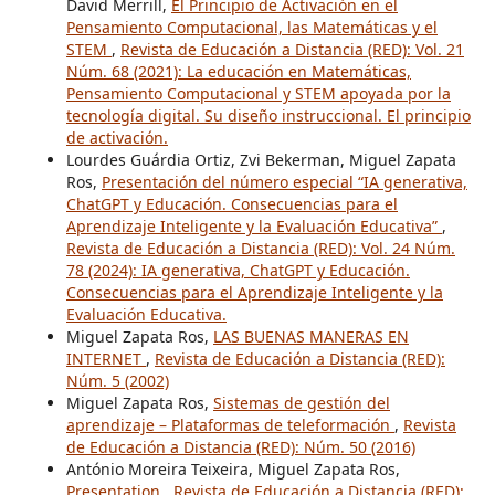
David Merrill,
El Principio de Activación en el
Pensamiento Computacional, las Matemáticas y el
STEM
,
Revista de Educación a Distancia (RED): Vol. 21
Núm. 68 (2021): La educación en Matemáticas,
Pensamiento Computacional y STEM apoyada por la
tecnología digital. Su diseño instruccional. El principio
de activación.
Lourdes Guárdia Ortiz, Zvi Bekerman, Miguel Zapata
Ros,
Presentación del número especial “IA generativa,
ChatGPT y Educación. Consecuencias para el
Aprendizaje Inteligente y la Evaluación Educativa”
,
Revista de Educación a Distancia (RED): Vol. 24 Núm.
78 (2024): IA generativa, ChatGPT y Educación.
Consecuencias para el Aprendizaje Inteligente y la
Evaluación Educativa.
Miguel Zapata Ros,
LAS BUENAS MANERAS EN
INTERNET
,
Revista de Educación a Distancia (RED):
Núm. 5 (2002)
Miguel Zapata Ros,
Sistemas de gestión del
aprendizaje – Plataformas de teleformación
,
Revista
de Educación a Distancia (RED): Núm. 50 (2016)
António Moreira Teixeira, Miguel Zapata Ros,
Presentation
,
Revista de Educación a Distancia (RED):