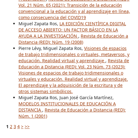
Vol. 21 Núm. 65 (2021): Transición de la educación
convencional a la educación y al aprendizaje en línea,
como consecuencia del COVID19
Miguel Zapata Ros,
LA EDICIÓN CIENTÍFICA DIGITAL
DE ACCESO ABIERTO: UN FACTOR BÁSICO EN LA
AYUDA A LA INVESTIGACIÓN
,
Revista de Educación a
Distancia (RED): Núm. 19 (2008)
Pierre Lévy, Miguel Zapata Ros,
Visiones de espacios
de trabajo tridimensionales o virtuales, metaversos, y
educación. Realidad virtual y aprendizaje
,
Revista de
Educación a Distancia (RED): Vol. 23 Núm. 73 (2023):
Visiones de espacios de trabajo tridimensionales o
virtuales y educación. Realidad virtual y aprendizaje.
El aprendizaje y la adquisición de la escritura y de
otros sistemas simbólicos.
Miguel Zapata Ros, Juan José García Martínez,
MODELOS INSTITUCIONALES DE EDUCACIÓN A
DISTANCIA
,
Revista de Educación a Distancia (RED):
Núm. 1 (2001)
1
2
3
4
>
>>