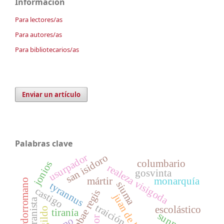
Información
Para lectores/as
Para autores/as
Para bibliotecarios/as
Enviar un artículo
Palabras clave
usurpador
san isidoro
columbario
jonios
realeza visigoda
gosvinta
mártir
monarquía
tardorromano
siuma
tyrannus
castigo
juan de bíclaro
granista
traición
escolástico
tiranía
sunna