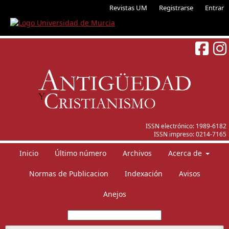
Revistas UM
Registrarse
Entrar
ISSN electrónico:
1989-6182
ISSN impreso:
0214-7165
Inicio
Último número
Archivos
Acerca de
Normas de Publicacion
Indexación
Avisos
Anejos