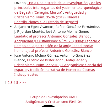
Lozano,
Hacia una historia de la investigación y de los
principales interrogantes del yacimiento arqueológico
de Begastri (Cehegín, Murcia)
,
Antigüedad y
Cristianismo: Núm. 35-36 (2019): Nuevas
Contribuciones a la Historia de Begastri
Alejandro Egea Vivancos, Rafael González Fernández,
J. F. Jordán Montés, José Antonio Molina Gómez,
Laudatio al profesor Antonino González Blanco
,
Antigüedad y Cristianismo: Núm. 23 (2006): Espacio y
tiempo en la percepción de la antigüedad tardía:
homenaje al profesor Antonino González Blanco
Jose Antonio Molina Gómez, Antonino González
Blanco,
El oficio de historiador
,
Antigüedad y
Cristianismo: Núm. 27 (2010): Geographica: ciencia del
espacio y tradición narrativa de Homero a Cosmas
Indicopleustes
1
2
3
4
5
>
>>
Grupo de Investigación UMU
Antigüedad y Cristianismo E041-04