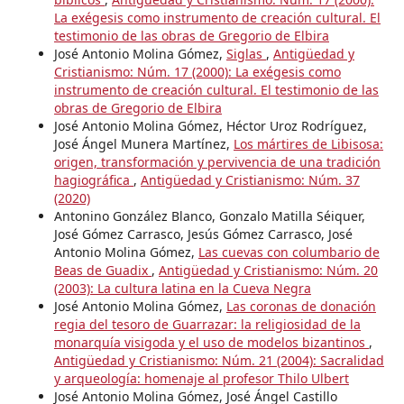
La exégesis como instrumento de creación cultural. El
testimonio de las obras de Gregorio de Elbira
José Antonio Molina Gómez,
Siglas
,
Antigüedad y
Cristianismo: Núm. 17 (2000): La exégesis como
instrumento de creación cultural. El testimonio de las
obras de Gregorio de Elbira
José Antonio Molina Gómez, Héctor Uroz Rodríguez,
José Ángel Munera Martínez,
Los mártires de Libisosa:
origen, transformación y pervivencia de una tradición
hagiográfica
,
Antigüedad y Cristianismo: Núm. 37
(2020)
Antonino González Blanco, Gonzalo Matilla Séiquer,
José Gómez Carrasco, Jesús Gómez Carrasco, José
Antonio Molina Gómez,
Las cuevas con columbario de
Beas de Guadix
,
Antigüedad y Cristianismo: Núm. 20
(2003): La cultura latina en la Cueva Negra
José Antonio Molina Gómez,
Las coronas de donación
regia del tesoro de Guarrazar: la religiosidad de la
monarquía visigoda y el uso de modelos bizantinos
,
Antigüedad y Cristianismo: Núm. 21 (2004): Sacralidad
y arqueología: homenaje al profesor Thilo Ulbert
José Antonio Molina Gómez, José Ángel Castillo