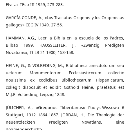
Elvira» TEsp III 1959, 273-283.
GARCÍA CONDE, A., «Los Tractatus Origenis y los Origenistas
gallegos» CEG IV 1949, 27-56.
HAMMAN, A.G., Leer la Biblia en la escuela de los Padres,
Bilbao 1999. HAUSSLEITER, J., «Zwanzig Predigten
Novatians», ThLB 21 1900, 153-158.
HEINE, G., & VOLBEDING, M., Bibliotheca anecdotorum seu
ueterum Monumentorum Ecclesiasticorum collectio
nouissima ex codicibus Bibliothecarum Hispanicarum,
collegit disposuit et edidit Gothold Heine, praefatus est
M.J.E. Volbeding, Leipzig 1848.
JÜLICHER, A., «Gregorius Iliberitanus» Paulys-Wissowa 6
Stuttgart, 1912 1864-1867. JORDAN, H., Die Theologie der
neuentdeckten Predigten Novatians, eine
dogmengeschicht-