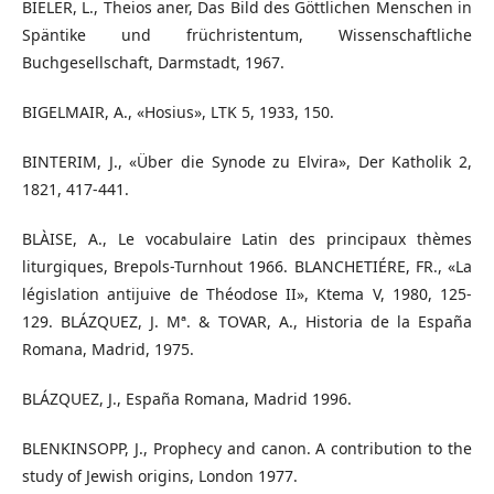
BIELER, L., Theios aner, Das Bild des Göttlichen Menschen in
Späntike und früchristentum, Wissenschaftliche
Buchgesellschaft, Darmstadt, 1967.
BIGELMAIR, A., «Hosius», LTK 5, 1933, 150.
BINTERIM, J., «Über die Synode zu Elvira», Der Katholik 2,
1821, 417-441.
BLÀISE, A., Le vocabulaire Latin des principaux thèmes
liturgiques, Brepols-Turnhout 1966. BLANCHETIÉRE, FR., «La
législation antijuive de Théodose II», Ktema V, 1980, 125-
129. BLÁZQUEZ, J. Mª. & TOVAR, A., Historia de la España
Romana, Madrid, 1975.
BLÁZQUEZ, J., España Romana, Madrid 1996.
BLENKINSOPP, J., Prophecy and canon. A contribution to the
study of Jewish origins, London 1977.