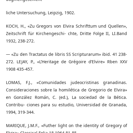
liche Untersuchung, Leipzig, 1902.
KOCH, H., «Zu Gregors von Elvira Schrifttum und Quellen»,
Zeitschrift für Kirchengeschi- chte, Dritte Folge II, LI.Band
1932, 238-272.
— «Zu den Tractatus de libris SS Scripturarum» ibid. 41 238-
272. LEJAY, P., «L’Heritage de Grégoire d’Elvire» Rben XXV
1908 435-457.
LOMAS, F.J., «Comunidades judeocristinas granadinas.
Consideraciones sobre la homilética de Gregorio de Elvira»
en González Román, C. (ed.), La sociedad de la Bética.
Contribu- ciones para su estudio, Universidad de Granada,
1994, 319-344.
MARIQUE, J.M.F., «Futher light on the identity of Gregory of
Elvira» Classical Folia 18 1964 81-85.