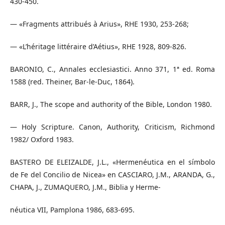
430-450.
— «Fragments attribués à Arius», RHE 1930, 253-268;
— «L’héritage littéraire d’Aétius», RHE 1928, 809-826.
BARONIO, C., Annales ecclesiastici. Anno 371, 1ª ed. Roma
1588 (red. Theiner, Bar-le-Duc, 1864).
BARR, J., The scope and authority of the Bible, London 1980.
— Holy Scripture. Canon, Authority, Criticism, Richmond
1982/ Oxford 1983.
BASTERO DE ELEIZALDE, J.L., «Hermenéutica en el símbolo
de Fe del Concilio de Nicea» en CASCIARO, J.M., ARANDA, G.,
CHAPA, J., ZUMAQUERO, J.M., Biblia y Herme-
néutica VII, Pamplona 1986, 683-695.