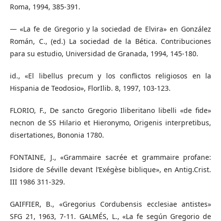
Roma, 1994, 385-391.
— «La fe de Gregorio y la sociedad de Elvira» en González
Román, C., (ed.) La sociedad de la Bética. Contribuciones
para su estudio, Universidad de Granada, 1994, 145-180.
id., «El libellus precum y los conflictos religiosos en la
Hispania de Teodosio», FlorIlib. 8, 1997, 103-123.
FLORIO, F., De sancto Gregorio Iliberitano libelli «de fide»
necnon de SS Hilario et Hieronymo, Origenis interpretibus,
disertationes, Bononia 1780.
FONTAINE, J., «Grammaire sacrée et grammaire profane:
Isidore de Séville devant l’Exégèse biblique», en Antig.Crist.
III 1986 311-329.
GAIFFIER, B., «Gregorius Cordubensis ecclesiae antistes»
SFG 21, 1963, 7-11. GALMÉS, L., «La fe según Gregorio de