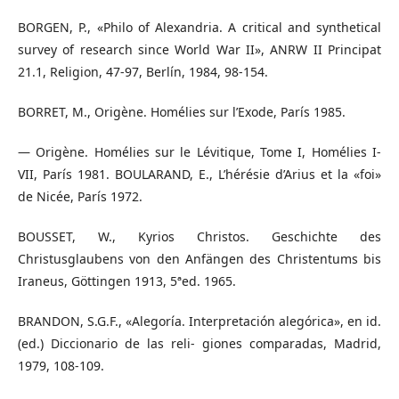
BORGEN, P., «Philo of Alexandria. A critical and synthetical
survey of research since World War II», ANRW II Principat
21.1, Religion, 47-97, Berlín, 1984, 98-154.
BORRET, M., Origène. Homélies sur l’Exode, París 1985.
— Origène. Homélies sur le Lévitique, Tome I, Homélies I-
VII, París 1981. BOULARAND, E., L’hérésie d’Arius et la «foi»
de Nicée, París 1972.
BOUSSET, W., Kyrios Christos. Geschichte des
Christusglaubens von den Anfängen des Christentums bis
Iraneus, Göttingen 1913, 5ªed. 1965.
BRANDON, S.G.F., «Alegoría. Interpretación alegórica», en id.
(ed.) Diccionario de las reli- giones comparadas, Madrid,
1979, 108-109.