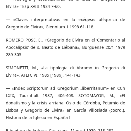
Elvira» TEsp XVIII 1984 7-60.
— «Claves interpretativas en la exégesis alégorica de
Gregorio de Elvira», Giennium 1 1998 61-118.
ROMERO POSE, E., «Gregorio de Elvira en el ‘Comentario al
Apocalipsis’ de s. Beato de Liébana», Burguense 20/1 1979
289-305.
SIMONETTI, M., «La tipologia di Abramo in Gregorio di
Elvira», AFLFC VI, 1985 [1986], 141-143.
— «Index Scriptorum ad Gregorium Iliberritanum» en CCh
LXIX, Tournholt 1987, 406-408. SOTOMAYOR, M., «El
donatismo y la crisis arriana. Osio de Córdoba, Potamio de
Lisboa y Gregorio de Elvira» en García Villoslada (coord.),
Historia de la Iglesia en España I
Bibiloteca de Autores Cristianos, Madrid 1979, 218-232.