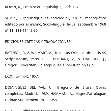
ROBIN, R., Histoire et linguistique, París 1973.
SUMPF, «Linguistique et sociologie», en el monográfico
editado por él mismo, Socio-linguis- tique, septiembre 1968
nº 11, 111-114, 3-36.
EDICIONES CRÍTICAS Y TRADUCCIONES
BATIFFOL, P., & WILMART, A., Tractatus Origenis de libris SS
Scripturarum, París 1900. BULHART, V., & FRAIPONT, J.,
Gregorii Iliberritani Episcopi quae supersunt, en CCh
LXIX, Turnholt, 1957.
DOMÍNGUEZ DEL VAL, U., Gregorio de Elvira. Obras
completas, Madrid, 1989. HAMMAN, A., Migne.Patrologiae
Latinae Supplementum, 1 1958.
HEINE, G., Biblioteca Anecdotorum, Leipzig, 1848.