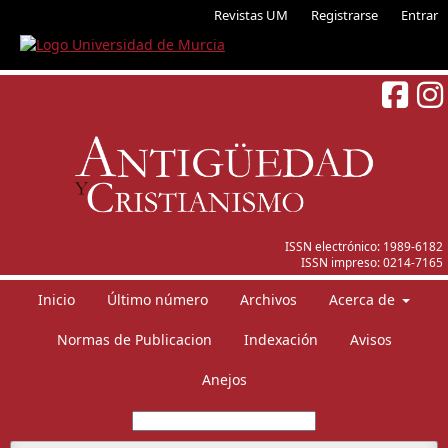
Revistas UM
Registrarse
Entrar
ISSN electrónico:
1989-6182
ISSN impreso:
0214-7165
Inicio
Último número
Archivos
Acerca de
Normas de Publicacion
Indexación
Avisos
Anejos