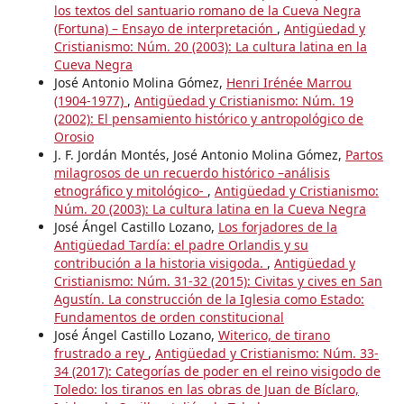
los textos del santuario romano de la Cueva Negra
(Fortuna) – Ensayo de interpretación
,
Antigüedad y
Cristianismo: Núm. 20 (2003): La cultura latina en la
Cueva Negra
José Antonio Molina Gómez,
Henri Irénée Marrou
(1904-1977)
,
Antigüedad y Cristianismo: Núm. 19
(2002): El pensamiento histórico y antropológico de
Orosio
J. F. Jordán Montés, José Antonio Molina Gómez,
Partos
milagrosos de un recuerdo histórico –análisis
etnográfico y mitológico-
,
Antigüedad y Cristianismo:
Núm. 20 (2003): La cultura latina en la Cueva Negra
José Ángel Castillo Lozano,
Los forjadores de la
Antigüedad Tardía: el padre Orlandis y su
contribución a la historia visigoda.
,
Antigüedad y
Cristianismo: Núm. 31-32 (2015): Civitas y cives en San
Agustín. La construcción de la Iglesia como Estado:
Fundamentos de orden constitucional
José Ángel Castillo Lozano,
Witerico, de tirano
frustrado a rey
,
Antigüedad y Cristianismo: Núm. 33-
34 (2017): Categorías de poder en el reino visigodo de
Toledo: los tiranos en las obras de Juan de Bíclaro,