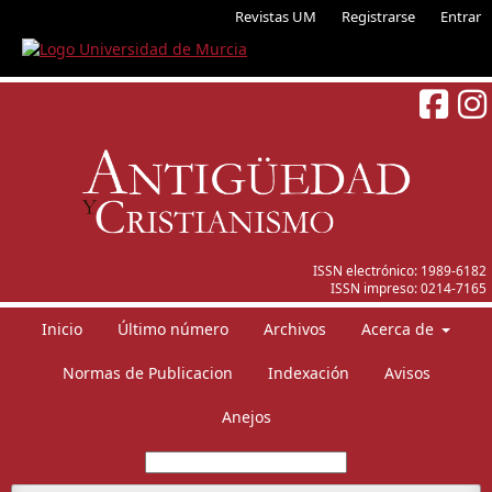
Revistas UM
Registrarse
Entrar
ISSN electrónico:
1989-6182
ISSN impreso:
0214-7165
Inicio
Último número
Archivos
Acerca de
Normas de Publicacion
Indexación
Avisos
Anejos