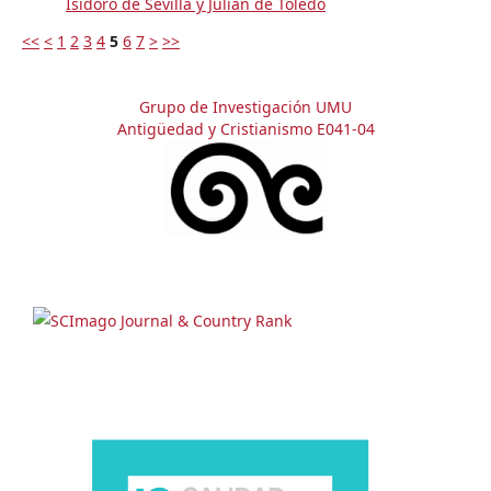
Isidoro de Sevilla y Julián de Toledo
<<
<
1
2
3
4
5
6
7
>
>>
Grupo de Investigación UMU
Antigüedad y Cristianismo E041-04