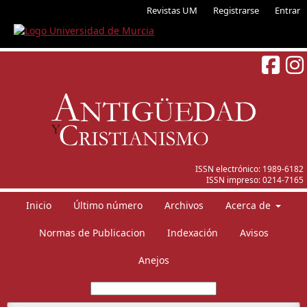
Revistas UM
Registrarse
Entrar
ISSN electrónico:
1989-6182
ISSN impreso:
0214-7165
Inicio
Último número
Archivos
Acerca de
Normas de Publicacion
Indexación
Avisos
Anejos