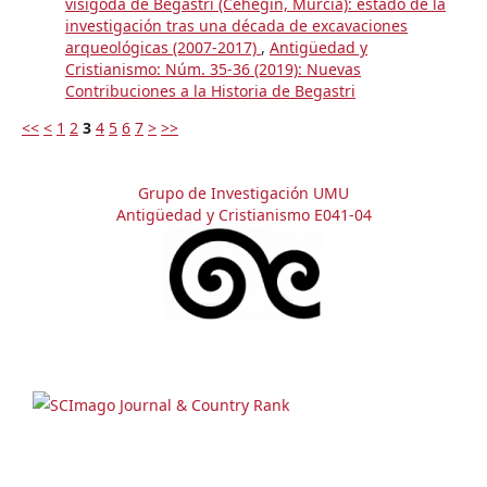
visigoda de Begastri (Cehegín, Murcia): estado de la
investigación tras una década de excavaciones
arqueológicas (2007-2017)
,
Antigüedad y
Cristianismo: Núm. 35-36 (2019): Nuevas
Contribuciones a la Historia de Begastri
<<
<
1
2
3
4
5
6
7
>
>>
Grupo de Investigación UMU
Antigüedad y Cristianismo E041-04