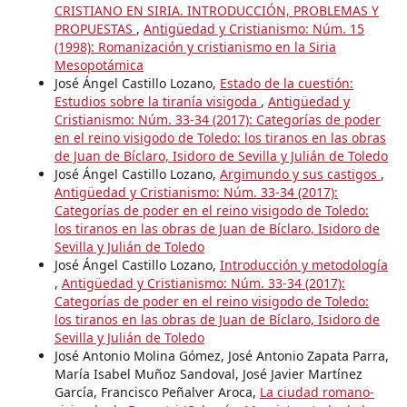
CRISTIANO EN SIRIA. INTRODUCCIÓN, PROBLEMAS Y
PROPUESTAS
,
Antigüedad y Cristianismo: Núm. 15
(1998): Romanización y cristianismo en la Siria
Mesopotámica
José Ángel Castillo Lozano,
Estado de la cuestión:
Estudios sobre la tiranía visigoda
,
Antigüedad y
Cristianismo: Núm. 33-34 (2017): Categorías de poder
en el reino visigodo de Toledo: los tiranos en las obras
de Juan de Bíclaro, Isidoro de Sevilla y Julián de Toledo
José Ángel Castillo Lozano,
Argimundo y sus castigos
,
Antigüedad y Cristianismo: Núm. 33-34 (2017):
Categorías de poder en el reino visigodo de Toledo:
los tiranos en las obras de Juan de Bíclaro, Isidoro de
Sevilla y Julián de Toledo
José Ángel Castillo Lozano,
Introducción y metodología
,
Antigüedad y Cristianismo: Núm. 33-34 (2017):
Categorías de poder en el reino visigodo de Toledo:
los tiranos en las obras de Juan de Bíclaro, Isidoro de
Sevilla y Julián de Toledo
José Antonio Molina Gómez, José Antonio Zapata Parra,
María Isabel Muñoz Sandoval, José Javier Martínez
García, Francisco Peñalver Aroca,
La ciudad romano-