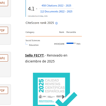
ish)
PDF
Sello FECYT
.- Renovado en
ish)
diciembre de 2025
PDF