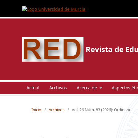
Revista de Edu
Actual
Archivos
Acerca de
Aspectos éti
Inicio
/
Archivos
/
Vol. 26 Núm. 83 (2026): Ordinario