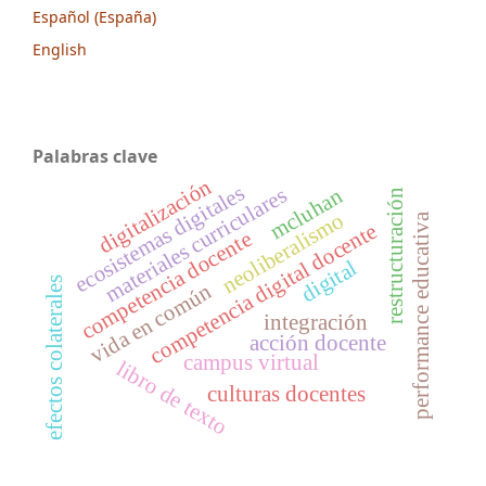
Español (España)
English
Palabras clave
digitalización
ecosistemas digitales
materiales curriculares
mcluhan
restructuración
neoliberalismo
performance educativa
competencia digital docente
competencia docente
digital
efectos colaterales
vida en común
integración
acción docente
campus virtual
libro de texto
culturas docentes