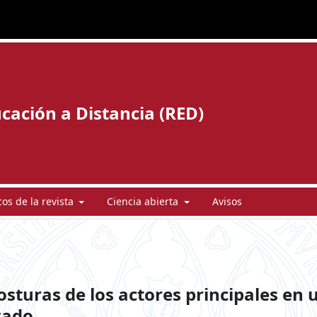
cación a Distancia (RED)
cos de la revista
Ciencia abierta
Avisos
osturas de los actores principales en 
zado