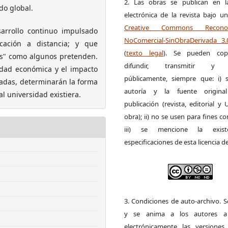
2. Las obras se publican en l
do global.
electrónica de la revista bajo un
Creative Commons Reconoci
sarrollo continuo impulsado
NoComercial-SinObraDerivada 3
cación a distancia; y que
(
texto legal
). Se pueden copia
s" como algunos pretenden.
difundir, transmitir y 
ilidad económica y el impacto
públicamente, siempre que: i) s
esadas, determinarán la forma
autoría y la fuente origin
al universidad existiera.
publicación (revista, editorial y
obra); ii) no se usen para fines co
iii) se mencione la exist
especificaciones de esta licencia d
3. Condiciones de auto-archivo. 
y se anima a los autores a 
electrónicamente las versiones 