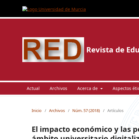
Revista de Edu
Actual
Archivos
Acerca de
Aspectos éti
Inicio
/
Archivos
/
Núm. 57 (2018)
/
Artículos
El impacto económico y las p
ámbito universitario digitali