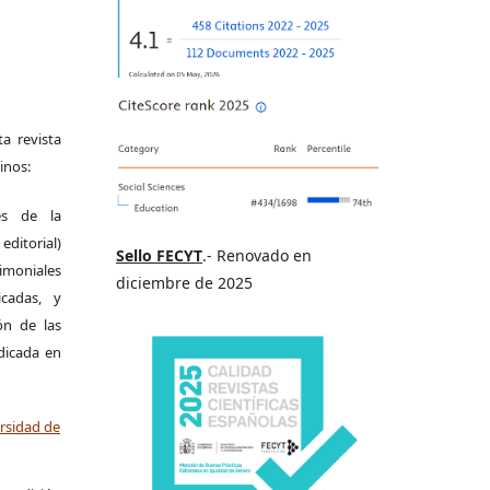
a revista
inos:
es de la
itorial)
Sello FECYT
.- Renovado en
moniales
diciembre de 2025
icadas, y
ión de las
ndicada en
ersidad de