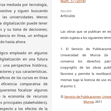
Núm. 57 (2018)
anza mediada por tecnología,
positiva y siguen buscando
Sección
Artículos
las universidades. Menos
a digitalización puede tener
es y su toma de decisiones;
Las obras que se publican en est
tancia en línea, un enfoque
están sujetas a los siguientes térm
ado hasta ahora.
1. El Servicio de Publicacion
ológico empleado en algunos
Universidad de Murcia (la ed
digitalización en una futura
conserva los derechos patri
: una perspectiva histórica,
(copyright) de las obras publ
ctores y sus características.
favorece y permite la reutilizac
eficios de los cursos en línea
mismas bajo la licencia de uso i
eficiencia comparativa de
el punto 2.
 queremos focalizar algunos
e la economía de recursos
©
Servicio de Publicaciones, Univ
Murcia
, 2011
s principales (stakeholders).
especto a los efectos de la