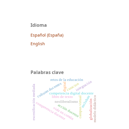
Idioma
Español (España)
English
Palabras clave
retos de la educación
integración
culturas docentes
curacion
digital
escenificación mediada
competencia digital docente
mcluhan
libro de texto
modelo didáctico
campus virtual
globalización
neoliberalismo
competencia docente
acción docente
vida en común