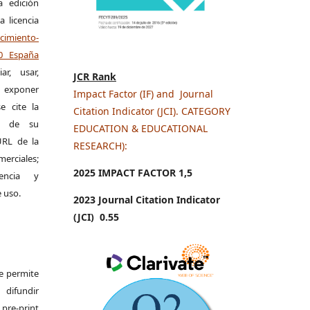
a edición
a licencia
miento-
.0 España
r, usar,
JCR Rank
exponer
Impact Factor (IF) and Journal
e cite la
Citation Indicator (JCI). CATEGORY
al de su
EDUCATION & EDUCATIONAL
 URL de la
RESEARCH):
merciales;
2025 IMPACT FACTOR 1
,5
encia y
e uso.
2023 Journal Citation Indicator
(JCI) 0.55
Se permite
difundir
pre-print