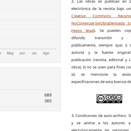
2. Las obras se publican en l
electrónica de la revista bajo un
Creative Commons Reconoci
NoComercial-SinObraDerivada 3
(
texto legal
). Se pueden copia
difundir, transmitir y 
públicamente, siempre que: i) s
autoría y la fuente origin
publicación (revista, editorial y
obra); ii) no se usen para fines co
iii) se mencione la exist
especificaciones de esta licencia d
689
365
3. Condiciones de auto-archivo. 
y se anima a los autores a 
electrónicamente las versiones 