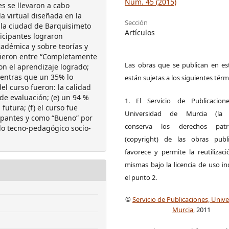
Núm. 45 (2015)
s se llevaron a cabo
a virtual diseñada en la
Sección
 la ciudad de Barquisimeto
Artículos
ticipantes lograron
cadémica y sobre teorías y
ntieron entre “Completamente
Las obras que se publican en est
con el aprendizaje logrado;
ientras que un 35% lo
están sujetas a los siguientes térm
el curso fueron: la calidad
s de evaluación; (e) un 94 %
1. El Servicio de Publicacion
utura; (f) el curso fue
Universidad de Murcia (la ed
cipantes y como “Bueno” por
conserva los derechos patri
lo tecno-pedagógico socio-
(copyright) de las obras publ
favorece y permite la reutilizac
mismas bajo la licencia de uso i
el punto 2.
©
Servicio de Publicaciones, Univ
Murcia
, 2011