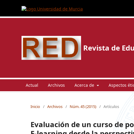
Revista de Edu
Actual
Archivos
Acerca de
Aspectos éti
Inicio
/
Archivos
/
Núm. 45 (2015)
/
Artículos
Evaluación de un curso de p
E-learning desde la perspecti