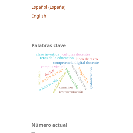
Español (España)
English
Palabras clave
clase invertida
culturas docentes
retos de la educación
libro de texto
competencia digital docente
modelo didáctico
campus virtual
integración
globalización
vida en común
acción docente
digital
neoliberalismo
mcluhan
e-innovación
curacion
restructuración
Número actual