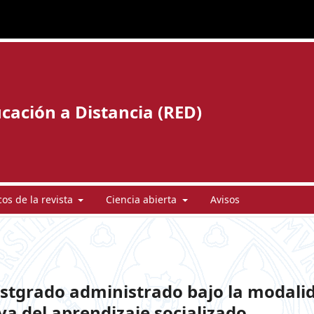
cación a Distancia (RED)
cos de la revista
Ciencia abierta
Avisos
ostgrado administrado bajo la modali
va del aprendizaje socializado