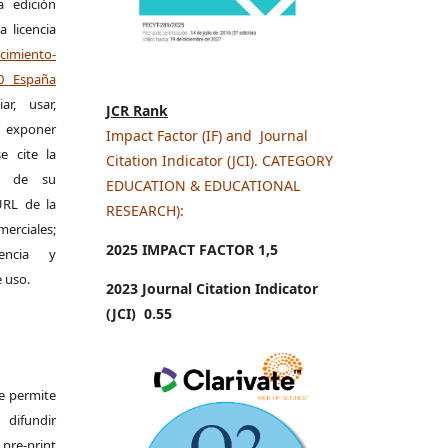
a edición
a licencia
miento-
.0 España
r, usar,
JCR Rank
exponer
Impact Factor (IF) and Journal
e cite la
Citation Indicator (JCI). CATEGORY
al de su
EDUCATION & EDUCATIONAL
 URL de la
RESEARCH):
merciales;
2025 IMPACT FACTOR 1
,5
encia y
e uso.
2023 Journal Citation Indicator
(JCI) 0.55
Se permite
difundir
pre-print