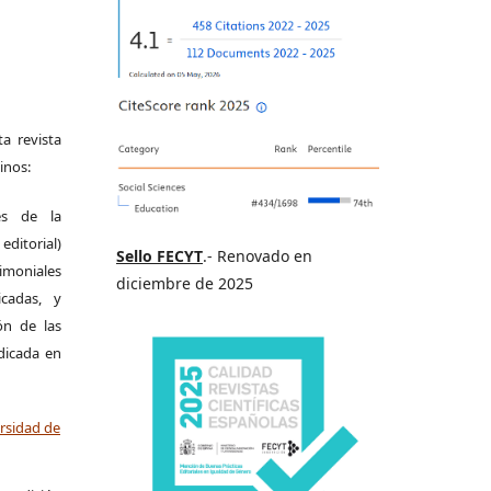
a revista
inos:
es de la
itorial)
Sello FECYT
.- Renovado en
moniales
diciembre de 2025
icadas, y
ión de las
ndicada en
ersidad de