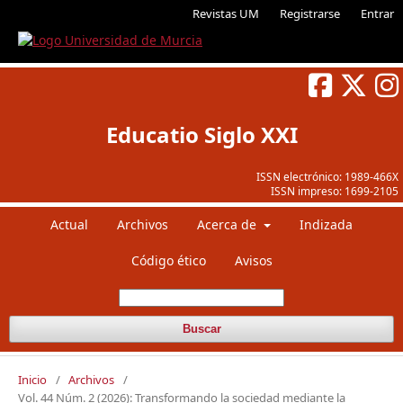
Revistas UM
Registrarse
Entrar
Educatio Siglo XXI
ISSN electrónico:
1989-466X
ISSN impreso:
1699-2105
Actual
Archivos
Acerca de
Indizada
Código ético
Avisos
Buscar
Inicio
/
Archivos
/
Vol. 44 Núm. 2 (2026): Transformando la sociedad mediante la