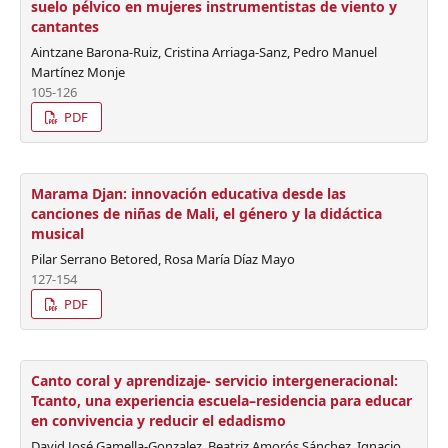
suelo pélvico en mujeres instrumentistas de viento y
cantantes
Aintzane Barona-Ruiz, Cristina Arriaga-Sanz, Pedro Manuel
Martínez Monje
105-126
PDF
Marama Djan: innovación educativa desde las
canciones de niñas de Mali, el género y la didáctica
musical
Pilar Serrano Betored, Rosa María Díaz Mayo
127-154
PDF
Canto coral y aprendizaje- servicio intergeneracional:
Tcanto, una experiencia escuela–residencia para educar
en convivencia y reducir el edadismo
David José Gamella-Gonzalez, Beatriz Amorós Sánchez, Ignacio