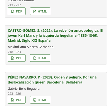
Rocío Lara Muñoz
213 - 217
PDF
HTML
CASTRO-GÓMEZ, S. (2022). La rebelión antropológica. El
joven Karl Marx y la izquierda hegeliana (1835-1846).
Madrid: Siglo XXI España
Maximiliano Alberto Garbarino
218 - 223
PDF
HTML
PÉREZ NAVARRO, P. (2023). Orden y peligro. Por una
deslocalización queer. Barcelona: Bellaterra
Gabriel Bello Reguera
223 - 226
PDF
HTML