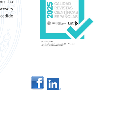
 nos ha
scovery
ocedido