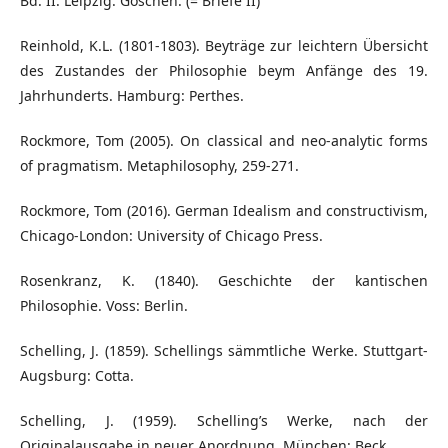
Bd. II. Leipzig: Göschen. (= Briefe II)
Reinhold, K.L. (1801-1803). Beyträge zur leichtern Übersicht
des Zustandes der Philosophie beym Anfänge des 19.
Jahrhunderts. Hamburg: Perthes.
Rockmore, Tom (2005). On classical and neo-analytic forms
of pragmatism. Metaphilosophy, 259-271.
Rockmore, Tom (2016). German Idealism and constructivism,
Chicago-London: University of Chicago Press.
Rosenkranz, K. (1840). Geschichte der kantischen
Philosophie. Voss: Berlin.
Schelling, J. (1859). Schellings sämmtliche Werke. Stuttgart-
Augsburg: Cotta.
Schelling, J. (1959). Schelling’s Werke, nach der
Originalausgabe in neuer Anordnung. München: Beck.