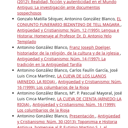
(2012): Realidad, ficción y autenticidad en el Mundo
Antiguo: La investigación ante documentos
sospechosos
Gonzalo Matilla Séiquer, Antonino González Blanco,
EL
CONJUNTO FUNERARIO BIZANTINO DE TELL MAGARA
,
Antigüedad y Cristianismo: Núm. 12 (1995): Lengua e
Historia: Homenaje al Profesor Dr. D. Antonio Yelo
Templado
Antonino González Blanco,
Franz Joseph Doelger,
historiador de la religión, de la cultura y de la iglesia
,
Antigüedad y Cristianismo: Núm. 14 (1997): La
tradición en la Antigüedad Tardía
Antonino González Blanco, Carlos Faulín García, José
Luis Cinca Martínez,
LA CUEVA DE LOS LLANOS
(ARNEDO, LA RIOJA)
,
Antigüedad y Cristianismo: Núm.
16 (1999): Los columbarios de la Rioja
Antonino González Blanco, Mª. P. Pascual Mayoral, José
Luis Cinca Martínez,
LA CUEVA DE CIENTA (ARNEDO-LA
RIOJA)
,
Antigüedad y Cristianismo: Núm. 16 (1999):
Los columbarios de la Rioja
Antonino González Blanco,
Presentación
,
Antigüedad
y Cristianismo: Núm. 30 (2013): Toponimia e Historia
Antigua. homenaje al P. Eutimio Martino S. J. al