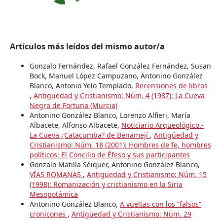
Artículos más leídos del mismo autor/a
Gonzalo Fernández, Rafael González Fernández, Susan
Bock, Manuel López Campuzano, Antonino González
Blanco, Antonio Yelo Templado,
Recensiones de libros
,
Antigüedad y Cristianismo: Núm. 4 (1987): La Cueva
Negra de Fortuna (Murcia)
Antonino González Blanco, Lorenzo Alfieri, María
Albacete, Alfonso Albacete,
Noticiario Arqueológico.-
La Cueva ¿Catacumba? de Benamejí
,
Antigüedad y
Cristianismo: Núm. 18 (2001): Hombres de fe, hombres
políticos: El Concilio de Éfeso y sus participantes
Gonzalo Matilla Séiquer, Antonino González Blanco,
VÍAS ROMANAS
,
Antigüedad y Cristianismo: Núm. 15
(1998): Romanización y cristianismo en la Siria
Mesopotámica
Antonino González Blanco,
A vueltas con los “falsos”
cronicones
,
Antigüedad y Cristianismo: Núm. 29