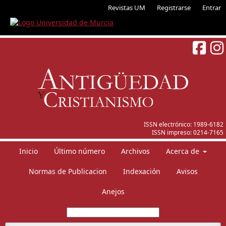
Revistas UM
Registrarse
Entrar
ISSN electrónico:
1989-6182
ISSN impreso:
0214-7165
Inicio
Último número
Archivos
Acerca de
Normas de Publicacion
Indexación
Avisos
Anejos