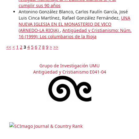
cumplir sus 90 años
Antonino González Blanco, Carlos Faulín García, José
Luis Cinca Martínez, Rafael González Fernández,
UNA
NUEVA IGLESIA EN EL MONASTERIO DE VICO
(ARNEDO-LA RIOJA)
,
Antigüedad y Cristianismo: Núm.
16 (1999): Los columbarios de la Rioja
<<
<
1
2
3
4
5
6
7
8
9
>
>>
Grupo de Investigación UMU
Antigüedad y Cristianismo E041-04